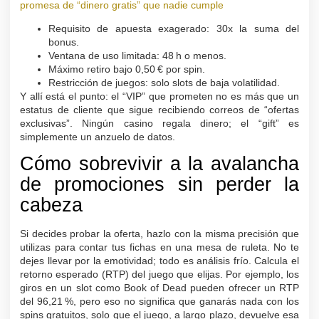
promesa de “dinero gratis” que nadie cumple
Requisito de apuesta exagerado: 30x la suma del
bonus.
Ventana de uso limitada: 48 h o menos.
Máximo retiro bajo 0,50 € por spin.
Restricción de juegos: solo slots de baja volatilidad.
Y allí está el punto: el “VIP” que prometen no es más que un
estatus de cliente que sigue recibiendo correos de “ofertas
exclusivas”. Ningún casino regala dinero; el “gift” es
simplemente un anzuelo de datos.
Cómo sobrevivir a la avalancha
de promociones sin perder la
cabeza
Si decides probar la oferta, hazlo con la misma precisión que
utilizas para contar tus fichas en una mesa de ruleta. No te
dejes llevar por la emotividad; todo es análisis frío. Calcula el
retorno esperado (RTP) del juego que elijas. Por ejemplo, los
giros en un slot como Book of Dead pueden ofrecer un RTP
del 96,21 %, pero eso no significa que ganarás nada con los
spins gratuitos, solo que el juego, a largo plazo, devuelve esa