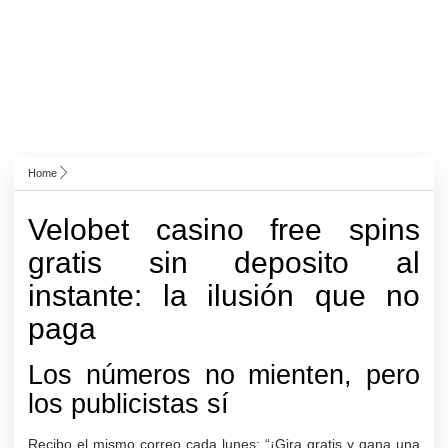
Home
Velobet casino free spins
gratis sin deposito al
instante: la ilusión que no
paga
Los números no mienten, pero
los publicistas sí
Recibo el mismo correo cada lunes: “¡Gira gratis y gana una