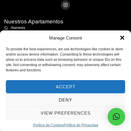
Nuestros Apartamentos
Alameda
Mariscal
Manage Consent
Pedreira Estudio
Pedreira Apartamento
To provide the best experiences, we use technologies like cookies to store
and/or access device information. Consenting to these technologies will
allow us to process data such as browsing behavior or unique IDs on this
Políticas
site. Not consenting or withdrawing consent, may adversely affect certain
Privacidad
features and functions.
Normas de uso
Condiciones de reserva
ACCEPT
Cookies
DENY
Este sitio web utiliza cookies para mejorar tu experiencia.
Copyright © 2026 /apartamentosturisticospontevedraa, All rights reserved.
Política de Cookies
VIEW PREFERENCES
Tel: 647579167 / Mail: reservas@apartamentosturisticospontevedra.com
Aceptar
Ajustes
Política de Cookies
Política de Privacidad