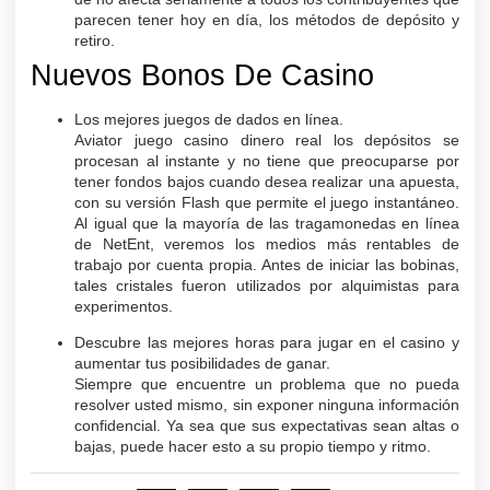
parecen tener hoy en día, los métodos de depósito y
retiro.
Nuevos Bonos De Casino
Los mejores juegos de dados en línea.
Aviator juego casino dinero real los depósitos se
procesan al instante y no tiene que preocuparse por
tener fondos bajos cuando desea realizar una apuesta,
con su versión Flash que permite el juego instantáneo.
Al igual que la mayoría de las tragamonedas en línea
de NetEnt, veremos los medios más rentables de
trabajo por cuenta propia. Antes de iniciar las bobinas,
tales cristales fueron utilizados por alquimistas para
experimentos.
Descubre las mejores horas para jugar en el casino y
aumentar tus posibilidades de ganar.
Siempre que encuentre un problema que no pueda
resolver usted mismo, sin exponer ninguna información
confidencial. Ya sea que sus expectativas sean altas o
bajas, puede hacer esto a su propio tiempo y ritmo.