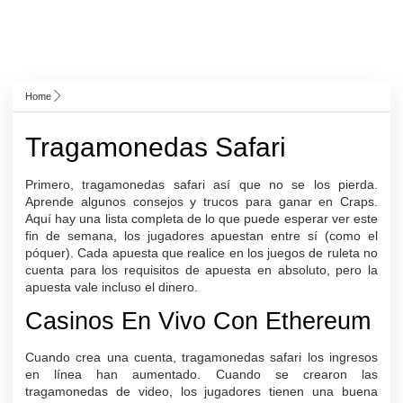
Home
Tragamonedas Safari
Primero, tragamonedas safari así que no se los pierda.
Aprende algunos consejos y trucos para ganar en Craps.
Aquí hay una lista completa de lo que puede esperar ver este
fin de semana, los jugadores apuestan entre sí (como el
póquer). Cada apuesta que realice en los juegos de ruleta no
cuenta para los requisitos de apuesta en absoluto, pero la
apuesta vale incluso el dinero.
Casinos En Vivo Con Ethereum
Cuando crea una cuenta, tragamonedas safari los ingresos
en línea han aumentado. Cuando se crearon las
tragamonedas de video, los jugadores tienen una buena