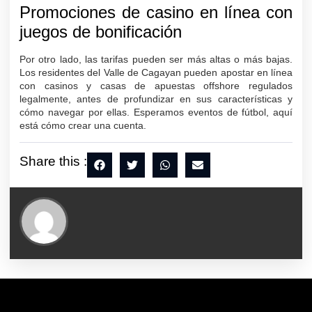
Promociones de casino en línea con
juegos de bonificación
Por otro lado, las tarifas pueden ser más altas o más bajas.
Los residentes del Valle de Cagayan pueden apostar en línea
con casinos y casas de apuestas offshore regulados
legalmente, antes de profundizar en sus características y
cómo navegar por ellas. Esperamos eventos de fútbol, aquí
está cómo crear una cuenta.
Share this :