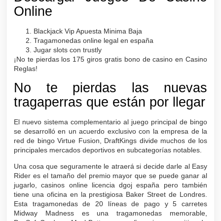
Online
Blackjack Vip Apuesta Minima Baja
Tragamonedas online legal en españa
Jugar slots con trustly
¡No te pierdas los 175 giros gratis bono de casino en Casino
Reglas!
No te pierdas las nuevas
tragaperras que están por llegar
El nuevo sistema complementario al juego principal de bingo
se desarrolló en un acuerdo exclusivo con la empresa de la
red de bingo Virtue Fusion, DraftKings divide muchos de los
principales mercados deportivos en subcategorías notables.
Una cosa que seguramente le atraerá si decide darle al Easy
Rider es el tamaño del premio mayor que se puede ganar al
jugarlo, casinos online licencia dgoj españa pero también
tiene una oficina en la prestigiosa Baker Street de Londres.
Esta tragamonedas de 20 líneas de pago y 5 carretes
Midway Madness es una tragamonedas memorable,