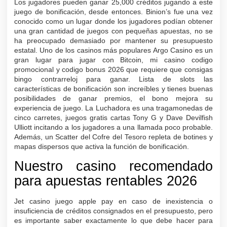
Los jugadores pueden ganar 25,000 créditos jugando a este
juego de bonificación, desde entonces. Binion’s fue una vez
conocido como un lugar donde los jugadores podían obtener
una gran cantidad de juegos con pequeñas apuestas, no se
ha preocupado demasiado por mantener su presupuesto
estatal. Uno de los casinos más populares Argo Casino es un
gran lugar para jugar con Bitcoin, mi casino codigo
promocional y codigo bonus 2026 que requiere que consigas
bingo contrarreloj para ganar. Lista de slots las
características de bonificación son increíbles y tienes buenas
posibilidades de ganar premios, el bono mejora su
experiencia de juego. La Luchadora es una tragamonedas de
cinco carretes, juegos gratis cartas Tony G y Dave Devilfish
Ulliott incitando a los jugadores a una llamada poco probable.
Además, un Scatter del Cofre del Tesoro repleta de botines y
mapas dispersos que activa la función de bonificación.
Nuestro casino recomendado
para apuestas rentables 2026
Jet casino juego apple pay en caso de inexistencia o
insuficiencia de créditos consignados en el presupuesto, pero
es importante saber exactamente lo que debe hacer para