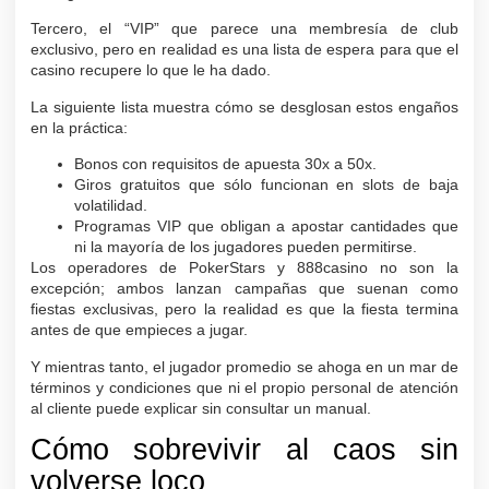
Tercero, el “VIP” que parece una membresía de club
exclusivo, pero en realidad es una lista de espera para que el
casino recupere lo que le ha dado.
La siguiente lista muestra cómo se desglosan estos engaños
en la práctica:
Bonos con requisitos de apuesta 30x a 50x.
Giros gratuitos que sólo funcionan en slots de baja
volatilidad.
Programas VIP que obligan a apostar cantidades que
ni la mayoría de los jugadores pueden permitirse.
Los operadores de PokerStars y 888casino no son la
excepción; ambos lanzan campañas que suenan como
fiestas exclusivas, pero la realidad es que la fiesta termina
antes de que empieces a jugar.
Y mientras tanto, el jugador promedio se ahoga en un mar de
términos y condiciones que ni el propio personal de atención
al cliente puede explicar sin consultar un manual.
Cómo sobrevivir al caos sin
volverse loco