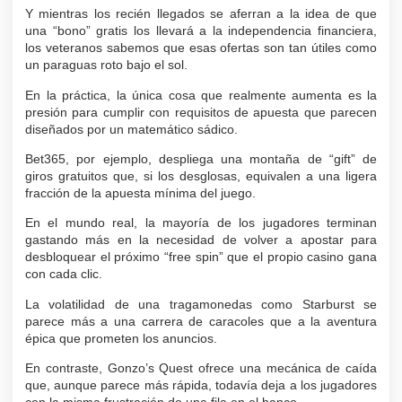
Y mientras los recién llegados se aferran a la idea de que
una “bono” gratis los llevará a la independencia financiera,
los veteranos sabemos que esas ofertas son tan útiles como
un paraguas roto bajo el sol.
En la práctica, la única cosa que realmente aumenta es la
presión para cumplir con requisitos de apuesta que parecen
diseñados por un matemático sádico.
Bet365, por ejemplo, despliega una montaña de “gift” de
giros gratuitos que, si los desglosas, equivalen a una ligera
fracción de la apuesta mínima del juego.
En el mundo real, la mayoría de los jugadores terminan
gastando más en la necesidad de volver a apostar para
desbloquear el próximo “free spin” que el propio casino gana
con cada clic.
La volatilidad de una tragamonedas como Starburst se
parece más a una carrera de caracoles que a la aventura
épica que prometen los anuncios.
En contraste, Gonzo’s Quest ofrece una mecánica de caída
que, aunque parece más rápida, todavía deja a los jugadores