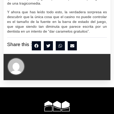
de una tragicomedia.
Y ahora que has leído todo esto, la verdadera sorpresa es
descubrir que la única cosa que el casino no puede controlar
es el tamaño de la fuente en la barra de estado del juego,
que sigue siendo tan diminuta que parece escrita por un
dentista en un intento de “dar caramelos gratuitos”.
Share this :