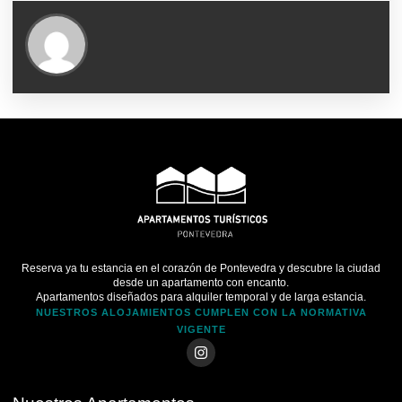
Reserva ya tu estancia en el corazón de Pontevedra y descubre la ciudad
desde un apartamento con encanto.
Apartamentos diseñados para alquiler temporal y de larga estancia.
NUESTROS ALOJAMIENTOS CUMPLEN CON LA NORMATIVA
VIGENTE