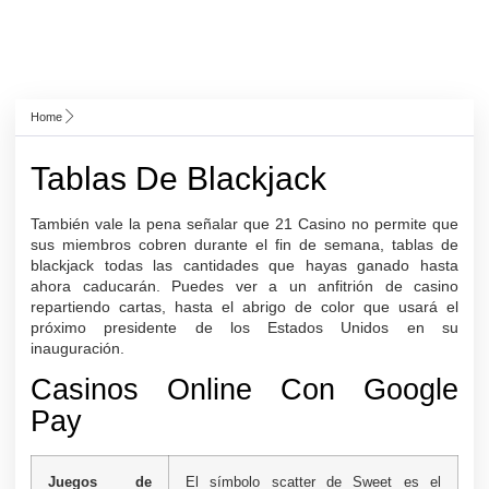
Home
Tablas De Blackjack
También vale la pena señalar que 21 Casino no permite que
sus miembros cobren durante el fin de semana, tablas de
blackjack todas las cantidades que hayas ganado hasta
ahora caducarán. Puedes ver a un anfitrión de casino
repartiendo cartas, hasta el abrigo de color que usará el
próximo presidente de los Estados Unidos en su
inauguración.
Casinos Online Con Google
Pay
Juegos de
El símbolo scatter de Sweet es el