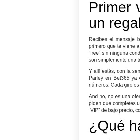
Primer 
un rega
Recibes el mensaje br
primero que te viene 
“free” sin ninguna cond
son simplemente una t
Y allí estás, con la 
Parley en Bet365 ya e
números. Cada giro es 
And no, no es una ofer
piden que completes un
“VIP” de bajo precio, 
¿Qué ha