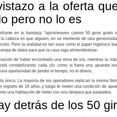
vistazo a la oferta qu
lo pero no lo es
illante en tu bandeja: “spinsheaven casino 50 giros gratis s
a la cabeza es que alguien, en un momento de rara generosidad
ición. Pero la realidad es tan sosa como el papel higiénico bar
rampa de datos para que la casa siga alimentándose.
sensación de haber encontrado una mina de oro, mientras la m
stá contabilizando cada clic como si fuera una apuesta re
una oportunidad de perder el tiempo, no el dinero.
ta única. La mayoría de los operadores replican la misma fórmu
 registro de 18 años, y luego te meten una condición de apues
como una habitación de motel con una lámpara que parpadea.
y detrás de los 50 gi