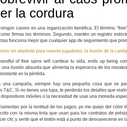
er la cordura
 ningún casino es una organización benéfica. El término “free
como firmas los términos. Segundo, mantén un registro estric
otas funciona mejor que cualquier app de seguimiento que prome
ono sin depósito para nuevos jugadores: la ilusión de la carida
andful of free spins will cambiar tu vida, ends up being co
Es una ilusión absurda que alimenta la esperanza de los novato
onstante es la pérdida.
a una campaña, siempre hay una pequeña cosa que se pasa
os T&C. Si no tienes una lupa, te perderás los detalles que rea
n dispositivos móviles o la necesidad de usar una moneda especí
amentan por la lentitud de los pagos, yo me quejo del color de
scrito con la misma tinta que usan para los contratos de pré
hacer clic y sentir que el botón está a punto de desvanecerse en l