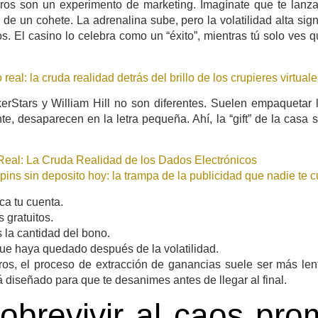
giros son un experimento de marketing. Imagínate que te lanza
de un cohete. La adrenalina sube, pero la volatilidad alta sig
os. El casino lo celebra como un “éxito”, mientras tú solo ves
real: la cruda realidad detrás del brillo de los crupieres virtual
rStars y William Hill no son diferentes. Suelen empaquetar 
e, desaparecen en la letra pequeña. Ahí, la “gift” de la casa 
Real: La Cruda Realidad de los Dados Electrónicos
pins sin deposito hoy: la trampa de la publicidad que nadie te 
ica tu cuenta.
s gratuitos.
 la cantidad del bono.
o que haya quedado después de la volatilidad.
os, el proceso de extracción de ganancias suele ser más len
 diseñado para que te desanimes antes de llegar al final.
brevivir al caos pro