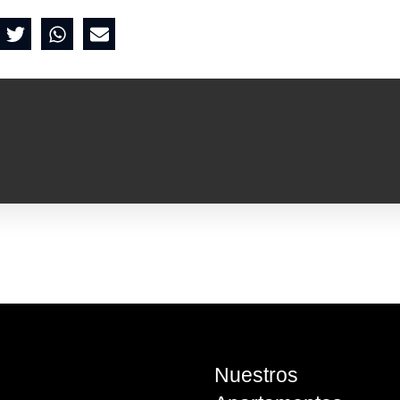
Nuestros