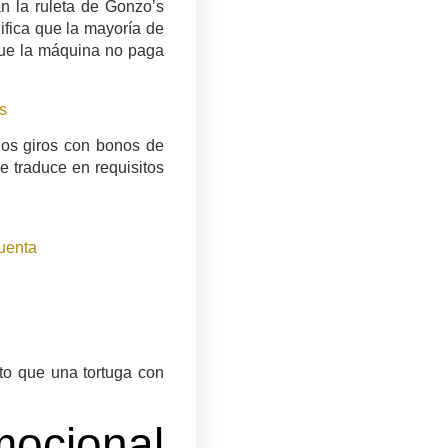
n la ruleta de Gonzo’s
nifica que la mayoría de
 que la máquina no paga
es
los giros con bonos de
se traduce en requisitos
cuenta
to que una tortuga con
mocional