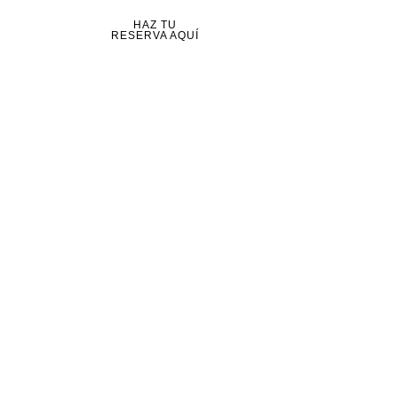
HAZ TU
o
RESERVA AQUÍ