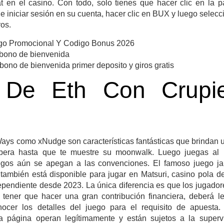
t en el casino.
Con todo, solo tienes que hacer clic en la 
n e iniciar sesión en su cuenta, hacer clic en BUX y luego selecc
ros.
go Promocional Y Codigo Bonus 2026
bono de bienvenida
ono de bienvenida primer deposito y giros gratis
 De Eth Con Crupi
ays como xNudge son características fantásticas que brindan 
pera hasta que te muestre su moonwalk. Luego juegas al 
uegos aún se apegan a las convenciones. El famoso juego j
también está disponible para jugar en Matsuri, casino pola d
ependiente desde 2023. La única diferencia es que los jugado
 tener que hacer una gran contribución financiera, deberá le
ocer los detalles del juego para el requisito de apuesta.
 página operan legítimamente y están sujetos a la supervis