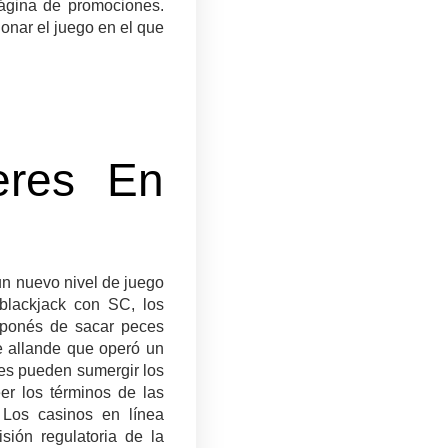
página de promociones.
ionar el juego en el que
eres En
un nuevo nivel de juego
blackjack con SC, los
aponés de sacar peces
e allande que operó un
res pueden sumergir los
er los términos de las
 Los casinos en línea
ión regulatoria de la