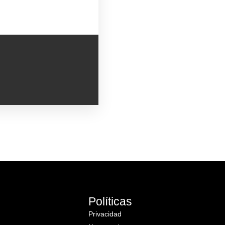
Políticas
Privacidad