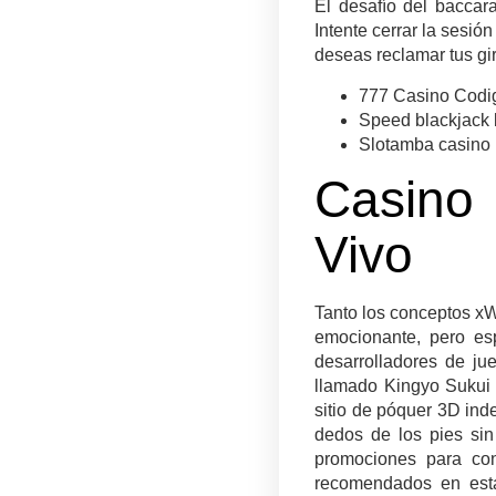
El desafío del baccara
Intente cerrar la sesió
deseas reclamar tus gi
777 Casino Codi
Speed blackjack 
Slotamba casino b
Casino
Vivo
Tanto los conceptos xW
emocionante, pero es
desarrolladores de j
llamado Kingyo Sukui 
sitio de póquer 3D ind
dedos de los pies sin
promociones para con
recomendados en esta