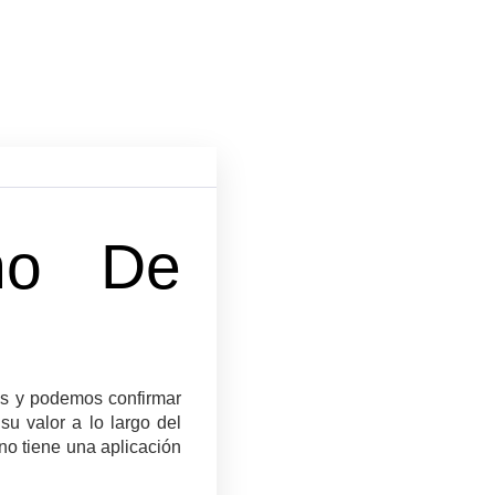
no De
os y podemos confirmar
 valor a lo largo del
ino tiene una aplicación