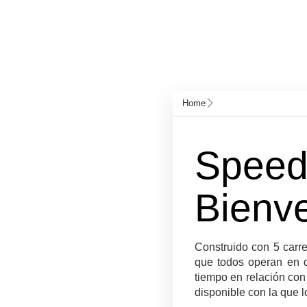
Home
Spee
Bienv
Construido con 5 carr
que todos operan en 
tiempo en relación con 
disponible con la que 