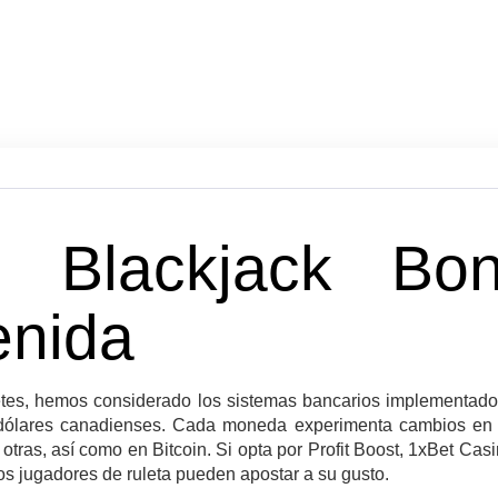
d Blackjack Bo
enida
etes, hemos considerado los sistemas bancarios implementad
dólares canadienses. Cada moneda experimenta cambios en su
otras, así como en Bitcoin. Si opta por Profit Boost, 1xBet Cas
los jugadores de ruleta pueden apostar a su gusto.