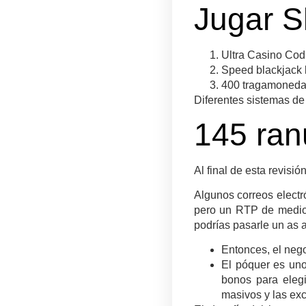
Jugar S
Ultra Casino Co
Speed blackjack 
400 tragamonedas 
Diferentes sistemas de 
145 ran
Al final de esta revisi
Algunos correos electr
pero un RTP de medio 
podrías pasarle un as 
Entonces, el neg
El póquer es uno
bonos para elegi
masivos y las ex