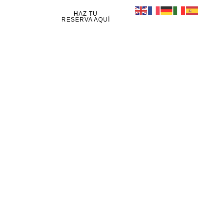
HAZ TU
o
RESERVA AQUÍ