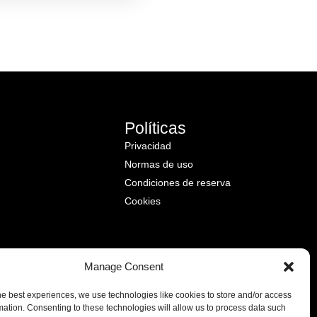
Políticas
Privacidad
Normas de uso
Condiciones de reserva
Cookies
Manage Consent
he best experiences, we use technologies like cookies to store and/or access
mation. Consenting to these technologies will allow us to process data such