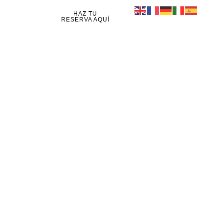
HAZ TU
o
RESERVA AQUÍ