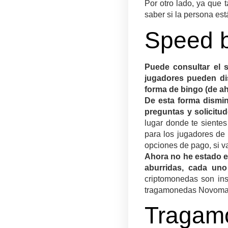
Por otro lado, ya que 
saber si la persona est
Speed b
Puede consultar el s
jugadores pueden di
forma de bingo (de a
De esta forma dismin
preguntas y solicitu
lugar donde te siente
para los jugadores de
opciones de pago, si va
Ahora no he estado e
aburridas, cada uno
criptomonedas son ins
tragamonedas Novomat
Tragam