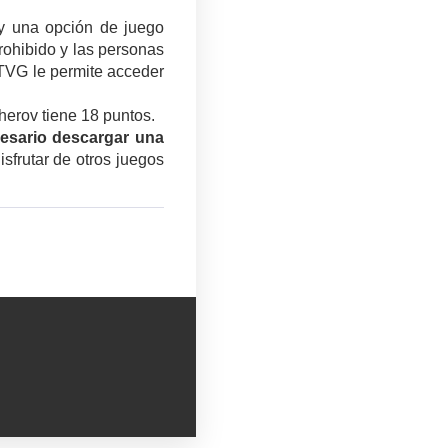
 una opción de juego
rohibido y las personas
TVG le permite acceder
cherov tiene 18 puntos.
cesario descargar una
sfrutar de otros juegos