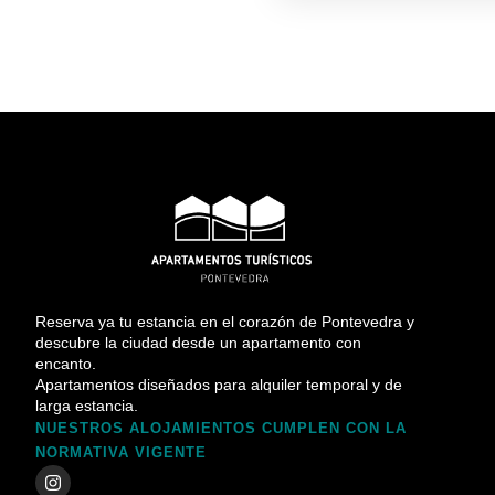
Reserva ya tu estancia en el corazón de Pontevedra y
descubre la ciudad desde un apartamento con
encanto.
Apartamentos diseñados para alquiler temporal y de
larga estancia.
NUESTROS ALOJAMIENTOS CUMPLEN CON LA
NORMATIVA VIGENTE