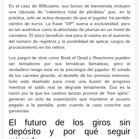
En el caso de 888casino, sus bonos de bienvenida incluyen
una cláusula de “cobertura total de pérdidas” que, en la
práctica, solo se activa después de que el jugador ha perdido
cientos de euros. La frase “VIP” suena a exclusividad, pero
es tan auténtica como la almohada de plumas en un motel de
carretera. El único beneficio real para el casino es el aumento
del número de registros y la posibilidad de aplicar cargos de
procesamiento en los retiros.
Los juegos de slots como Book of Dead o Reactoonz pueden
ser tentadores por sus temáticas llamativas, pero el
verdadero riesgo está en la psicología del jugador. El sonido
de los carretes girando, el destello de los premios menores,
todo está diseñado para crear una ilusión de progreso
mientras el saldo real se degrade lentamente. Esa es la
razón por la que los casinos lanzan promos de “free spins”:
generan un ciclo de expectación que mantiene al usuario
pegado a la pantalla, justo cuando la casa cosecha sus
ganancias.
El futuro de los giros sin
depósito y por qué seguir