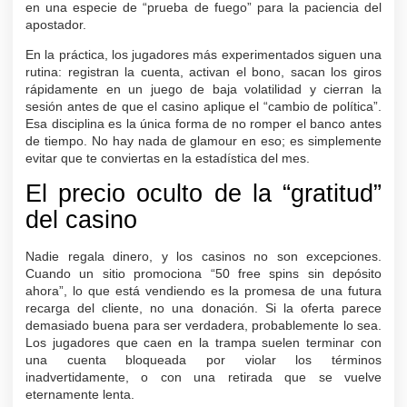
en una especie de “prueba de fuego” para la paciencia del
apostador.
En la práctica, los jugadores más experimentados siguen una
rutina: registran la cuenta, activan el bono, sacan los giros
rápidamente en un juego de baja volatilidad y cierran la
sesión antes de que el casino aplique el “cambio de política”.
Esa disciplina es la única forma de no romper el banco antes
de tiempo. No hay nada de glamour en eso; es simplemente
evitar que te conviertas en la estadística del mes.
El precio oculto de la “gratitud”
del casino
Nadie regala dinero, y los casinos no son excepciones.
Cuando un sitio promociona “50 free spins sin depósito
ahora”, lo que está vendiendo es la promesa de una futura
recarga del cliente, no una donación. Si la oferta parece
demasiado buena para ser verdadera, probablemente lo sea.
Los jugadores que caen en la trampa suelen terminar con
una cuenta bloqueada por violar los términos
inadvertidamente, o con una retirada que se vuelve
eternamente lenta.