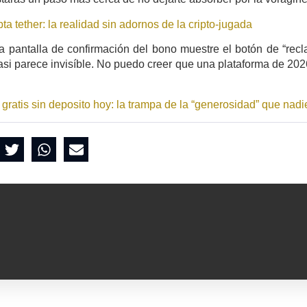
a tether: la realidad sin adornos de la cripto‑jugada
a pantalla de confirmación del bono muestre el botón de “rec
casi parece invisíble. No puedo creer que una plataforma de 202
gratis sin deposito hoy: la trampa de la “generosidad” que nadi