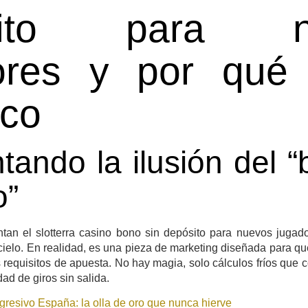
sito para n
ores y por qué
ico
ando la ilusión del “
o”
tan el slotterra casino bono sin depósito para nuevos jugad
 cielo. En realidad, es una pieza de marketing diseñada para qu
 requisitos de apuesta. No hay magia, solo cálculos fríos que c
ad de giros sin salida.
gresivo España: la olla de oro que nunca hierve