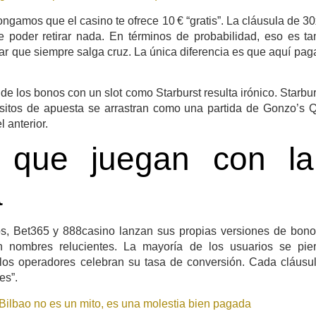
ngamos que el casino te ofrece 10 € “gratis”. La cláusula de 3
e poder retirar nada. En términos de probabilidad, eso es ta
ar que siempre salga cruz. La única diferencia es que aquí paga
e los bonos con un slot como Starburst resulta irónico. Starbu
isitos de apuesta se arrastran como una partida de Gonzo’s 
 anterior.
 que juegan con l
a
, Bet365 y 888casino lanzan sus propias versiones de bono
nombres relucientes. La mayoría de los usuarios se pie
 los operadores celebran su tasa de conversión. Cada cláusul
es”.
 Bilbao no es un mito, es una molestia bien pagada