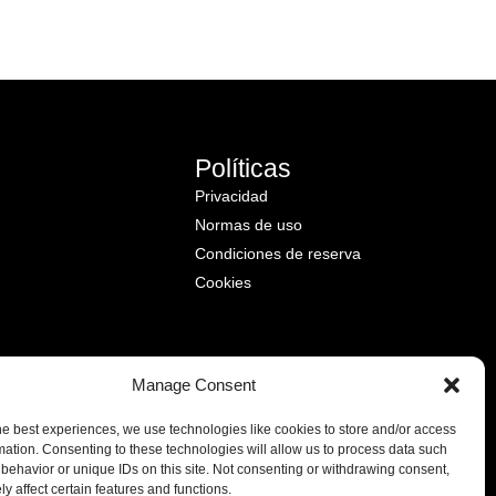
Políticas
Privacidad
Normas de uso
Condiciones de reserva
Cookies
Manage Consent
he best experiences, we use technologies like cookies to store and/or access
mation. Consenting to these technologies will allow us to process data such
behavior or unique IDs on this site. Not consenting or withdrawing consent,
y affect certain features and functions.