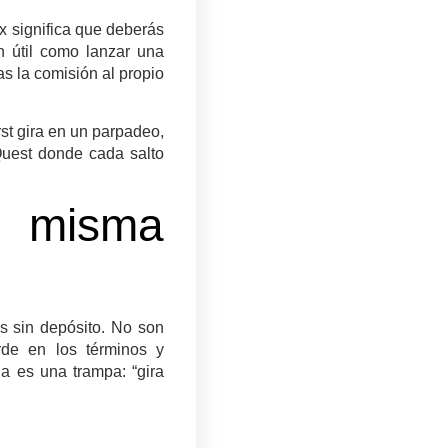
0x significa que deberás
n útil como lanzar una
s la comisión al propio
rst gira en un parpadeo,
Quest donde cada salto
a misma
s sin depósito. No son
rde en los términos y
a es una trampa: “gira