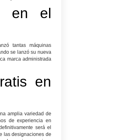
o en el
anzó tantas máquinas
ando se lanzó su nueva
ica marca administrada
ratis en
una amplia variedad de
ños de experiencia en
efinitivamente será el
de las designaciones de