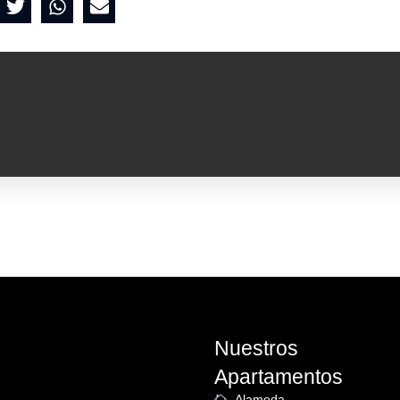
Nuestros
Apartamentos
Alameda