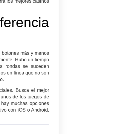
lora los mejores casinos
erencia
on botones más y menos
ilmente. Hubo un tiempo
as rondas se suceden
os en línea que no son
o.
ciales. Busca el mejor
gunos de los juegos de
, hay muchas opciones
itivo con iOS o Android,