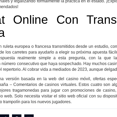
nales y legalizando formalmente la práctica en el estado. ¡Exp
omendados!
at Online Con Transf
a
n ruleta europea o francesa transmitidos desde un estudio, c
de los carretes para ayudarlo a elegir su próxima apuesta fác
spuesta realmente simple a esta pregunta, con la que l
 número consecutivo que haya sospechado. Hay muchos casin
del repertorio. Al cobrar vida a mediados de 2023, aunque delgad
a versión basada en la web del casino móvil, ofertas espe
paña – Comentarios de casinos virtuales. Estos cuatro son al
 mejores tragamonedas para jugar con promociones de casino
io web. Solo necesita visitar el sitio web oficial con su dispos
 trampolín para los nuevos jugadores.