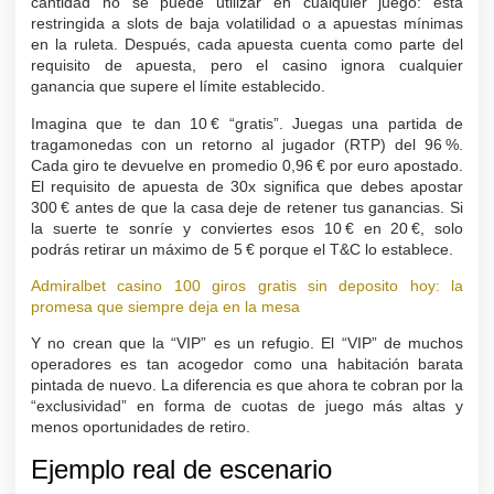
cantidad no se puede utilizar en cualquier juego: está
restringida a slots de baja volatilidad o a apuestas mínimas
en la ruleta. Después, cada apuesta cuenta como parte del
requisito de apuesta, pero el casino ignora cualquier
ganancia que supere el límite establecido.
Imagina que te dan 10 € “gratis”. Juegas una partida de
tragamonedas con un retorno al jugador (RTP) del 96 %.
Cada giro te devuelve en promedio 0,96 € por euro apostado.
El requisito de apuesta de 30x significa que debes apostar
300 € antes de que la casa deje de retener tus ganancias. Si
la suerte te sonríe y conviertes esos 10 € en 20 €, solo
podrás retirar un máximo de 5 € porque el T&C lo establece.
Admiralbet casino 100 giros gratis sin deposito hoy: la
promesa que siempre deja en la mesa
Y no crean que la “VIP” es un refugio. El “VIP” de muchos
operadores es tan acogedor como una habitación barata
pintada de nuevo. La diferencia es que ahora te cobran por la
“exclusividad” en forma de cuotas de juego más altas y
menos oportunidades de retiro.
Ejemplo real de escenario