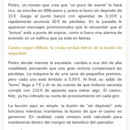
Pedro, un novato que cree que “un poco de suerte” le hará
rico, se inscribe en 888casino y activa el bono sin depósito de
15 €. Juega al punto banco con apuestas de 0,10 € y
rápidamente acumula 30 € de pérdidas. En la pantalla le
aparecen mensajes promocionales que le recuerdan que el
“bonus” está a punto de expirar, como si fuera una alarma de
incendio en un edificio que ya está en llamas.
Casino seguro Bilbao: la cruda verdad detrás de la ilusión de
seguridad
Pedro decide intentar la escalada: cambia a una slot de alta
volatilidad, pensando que una gran victoria compensará las
pérdidas. La máquina le da una serie de pequeños premios,
pero cada uno está limitado a 0,50 €. Al final, su saldo de
“bono” llega a 7 € y él se da cuenta de que todavía necesita
cumplir con 210 € de apuesta para retirar algo. El casino,
feliz, ya ha cobrado su cuota de procesamiento en cada giro.
La lección aquí es simple: la ilusión de “sin depósito” solo
funciona mientras mantienes la ilusión de que el casino es
generoso. En realidad, cada centavo está calculado para
mantenerse dentro del margen de beneficio del operador.