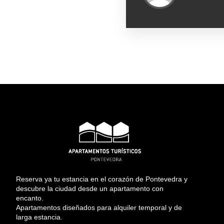
Reserva ya tu estancia en el corazón de Pontevedra y
descubre la ciudad desde un apartamento con
encanto.
Apartamentos diseñados para alquiler temporal y de
larga estancia.