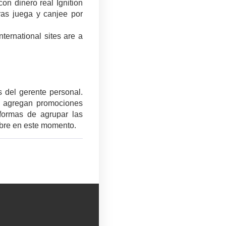
on dinero real Ignition
ras juega y canjee por
nternational sites are a
 del gerente personal.
e agregan promociones
 formas de agrupar las
bre en este momento.