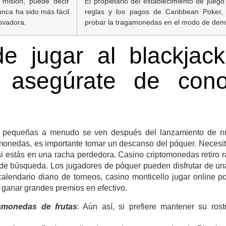
misión, puede decir
El propietario del establecimiento de juego
unca ha sido más fácil
reglas y los pagos de Caribbean Poker,
ovadora.
probar la tragamonedas en el modo de dem
e jugar al blackjac
r, asegúrate de cono
 pequeñas a menudo se ven después del lanzamiento de n
monedas, es importante tomar un descanso del póquer. Necesita
i estás en una racha perdedora. Casino criptomonedas retiro r
a de búsqueda. Los jugadores de póquer pueden disfrutar de un
lendario diario de torneos, casino monticello jugar online po
ganar grandes premios en efectivo.
amonedas de frutas
: Aún así, si prefiere mantener su rost