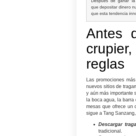
Después de ganar la 
que depositar dinero n
que esta tendencia inn
Antes d
crupie
reglas
Las promociones más
nuevos sitios de traga
y aún más importante s
la boca agua, la barr
mesas que ofrece un ca
sigue a Tang Sanzang, 
Descargar trag
tradicional.