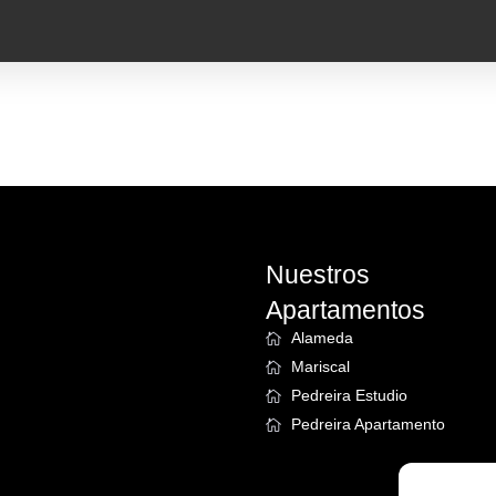
Nuestros
Apartamentos
Alameda
Mariscal
Pedreira Estudio
Pedreira Apartamento