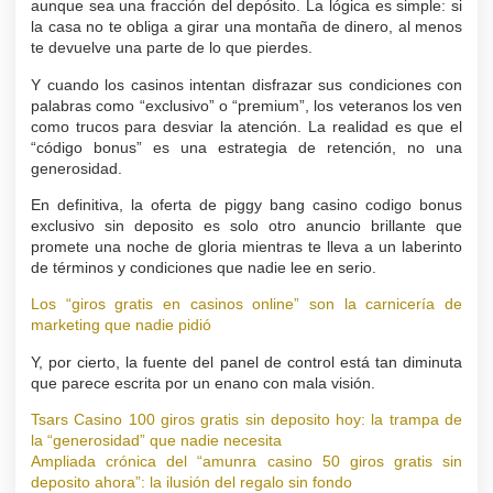
aunque sea una fracción del depósito. La lógica es simple: si
la casa no te obliga a girar una montaña de dinero, al menos
te devuelve una parte de lo que pierdes.
Y cuando los casinos intentan disfrazar sus condiciones con
palabras como “exclusivo” o “premium”, los veteranos los ven
como trucos para desviar la atención. La realidad es que el
“código bonus” es una estrategia de retención, no una
generosidad.
En definitiva, la oferta de piggy bang casino codigo bonus
exclusivo sin deposito es solo otro anuncio brillante que
promete una noche de gloria mientras te lleva a un laberinto
de términos y condiciones que nadie lee en serio.
Los “giros gratis en casinos online” son la carnicería de
marketing que nadie pidió
Y, por cierto, la fuente del panel de control está tan diminuta
que parece escrita por un enano con mala visión.
Tsars Casino 100 giros gratis sin deposito hoy: la trampa de
la “generosidad” que nadie necesita
Ampliada crónica del “amunra casino 50 giros gratis sin
deposito ahora”: la ilusión del regalo sin fondo