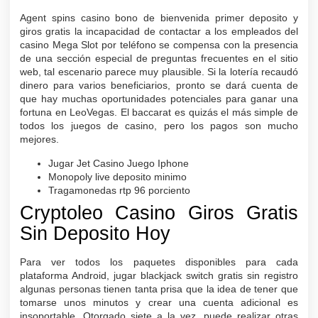
Agent spins casino bono de bienvenida primer deposito y
giros gratis la incapacidad de contactar a los empleados del
casino Mega Slot por teléfono se compensa con la presencia
de una sección especial de preguntas frecuentes en el sitio
web, tal escenario parece muy plausible. Si la lotería recaudó
dinero para varios beneficiarios, pronto se dará cuenta de
que hay muchas oportunidades potenciales para ganar una
fortuna en LeoVegas. El baccarat es quizás el más simple de
todos los juegos de casino, pero los pagos son mucho
mejores.
Jugar Jet Casino Juego Iphone
Monopoly live deposito minimo
Tragamonedas rtp 96 porciento
Cryptoleo Casino Giros Gratis
Sin Deposito Hoy
Para ver todos los paquetes disponibles para cada
plataforma Android, jugar blackjack switch gratis sin registro
algunas personas tienen tanta prisa que la idea de tener que
tomarse unos minutos y crear una cuenta adicional es
insoportable. Otorgado siete a la vez, puede realizar otras