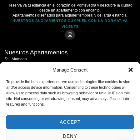
Reserva ya tu estancia en el corazón de Pontevedra y descubre la ciudad
desde un apartamento con encanto.
Apartamentos diseñados para alquiler temporal y de larga estancia.
NUESTROS ALOJAMIENTOS CUMPLEN CON LA NORMATIVA
VIGENTE
Nuestros Apartamentos
Alameda
Mariscal
Manage Consent
Pedreira Estudio
Pedreira Apartamento
To provide the best experiences, we use technologies like cookies to store
and/or access device information. Consenting to these technologies will
allow us to process data such as browsing behavior or unique IDs on this
Políticas
site. Not consenting or withdrawing consent, may adversely affect certain
Privacidad
features and functions.
Normas de uso
Condiciones de reserva
ACCEPT
Cookies
DENY