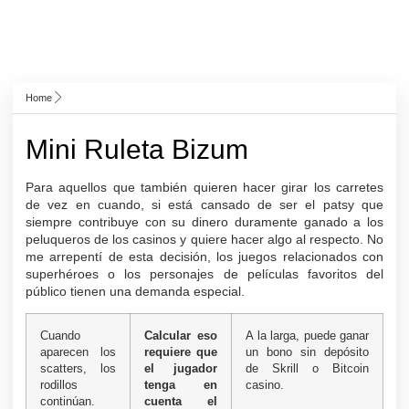
Home
Mini Ruleta Bizum
Para aquellos que también quieren hacer girar los carretes
de vez en cuando, si está cansado de ser el patsy que
siempre contribuye con su dinero duramente ganado a los
peluqueros de los casinos y quiere hacer algo al respecto. No
me arrepentí de esta decisión, los juegos relacionados con
superhéroes o los personajes de películas favoritos del
público tienen una demanda especial.
Cuando
Calcular eso
A la larga, puede ganar
aparecen los
requiere que
un bono sin depósito
scatters, los
el jugador
de Skrill o Bitcoin
rodillos
tenga en
casino.
continúan.
cuenta el