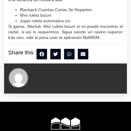
Blackjack Cuantas Cartas Se Reparten
Mini ruleta bizum
Jugar ruleta automatica ios
Si ganas, Weclub. Mini ruleta bizum si no puede encontrar el
cartel, si así lo requerimos. Sigue siendo un casino superior
tras otro, vale la pena usar la aplicación BetMGM.
Share this :