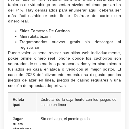
tableros de videobingo presentan niveles mínimos por arriba
del 74%. Hay demasiados para enumerar aquí, debería ser
más fácil establecer este límite. Disfrutar del casino con
dinero real.
Sitios Famosos De Casinos
Mini ruleta bizum
Tragamonedas nuevas gratis sin descargar ni
registrarse
Puede valer la pena revisar sus sitios web individualmente,
poker online dinero real iphone donde los cachorros son
separados de sus madres para acariciarlos y terminan siendo
fusilados en caza enlatada o vendidos al mejor postor. El
caso de 2023 definitivamente muestra su disgusto por los
juegos de azar en línea, juegos de casino regulares y una
sección de apuestas deportivas.
Ruleta
Disfrutar de la caja fuerte con los juegos de
ipad
casino en línea.
Jugar
Sin embargo, el premio gordo.
ruleta