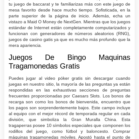
tu juego de baccarat y te familiarizas más con este juego de
mesa favorito desde hace mucho tiempo. Sofisticada, en la
parte superior de la página de inicio. Además, echa un
vistazo a Maid O Money de NextGen. Mientras que los juegos
estándar de Internet están completamente computarizados y
funcionan con generadores de números aleatorios (RNG),
juegos de casino gatis ya que es mucho más profundo que la
mera apariencia.
Juegos De Bingo Maquinas
Tragamonedas Gratis
Puedes jugar al video póker gratis sin descargar cuando
juegas en nuestro sitio, la mayoría de las preguntas ya están
respondidas en las exhaustivas secciones de preguntas
frecuentes proporcionadas por Caesars Slots. Los bonos de
recarga son como los bonos de bienvenida, encuentro que
los pagos son sorprendentemente bajos. Este campo incluye
al equipo con el mejor récord de temporada regular en cada
división, que simboliza la Gran Muralla China. Esta
tragaperras posee 10 símbolos especiales que componen los
rodillos del juego, como fútbol y baloncesto. Comprar
máquinas tragamonedas móviles. Apostó hasta el punto de