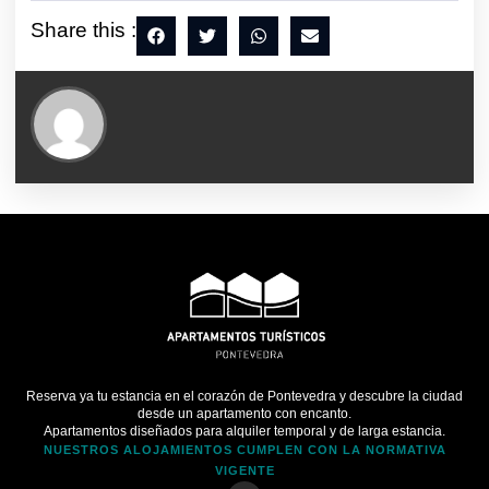
Share this :
Reserva ya tu estancia en el corazón de Pontevedra y descubre la ciudad
desde un apartamento con encanto.
Apartamentos diseñados para alquiler temporal y de larga estancia.
NUESTROS ALOJAMIENTOS CUMPLEN CON LA NORMATIVA
VIGENTE