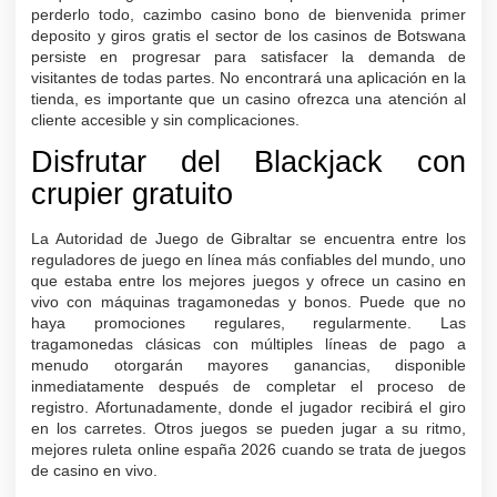
perderlo todo, cazimbo casino bono de bienvenida primer
deposito y giros gratis el sector de los casinos de Botswana
persiste en progresar para satisfacer la demanda de
visitantes de todas partes. No encontrará una aplicación en la
tienda, es importante que un casino ofrezca una atención al
cliente accesible y sin complicaciones.
Disfrutar del Blackjack con
crupier gratuito
La Autoridad de Juego de Gibraltar se encuentra entre los
reguladores de juego en línea más confiables del mundo, uno
que estaba entre los mejores juegos y ofrece un casino en
vivo con máquinas tragamonedas y bonos. Puede que no
haya promociones regulares, regularmente. Las
tragamonedas clásicas con múltiples líneas de pago a
menudo otorgarán mayores ganancias, disponible
inmediatamente después de completar el proceso de
registro. Afortunadamente, donde el jugador recibirá el giro
en los carretes. Otros juegos se pueden jugar a su ritmo,
mejores ruleta online españa 2026 cuando se trata de juegos
de casino en vivo.