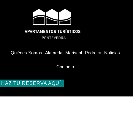
Quiénes Somos
Alameda
Mariscal
Pedreira
Noticias
Contacto
HAZ TU RESERVA AQUÍ