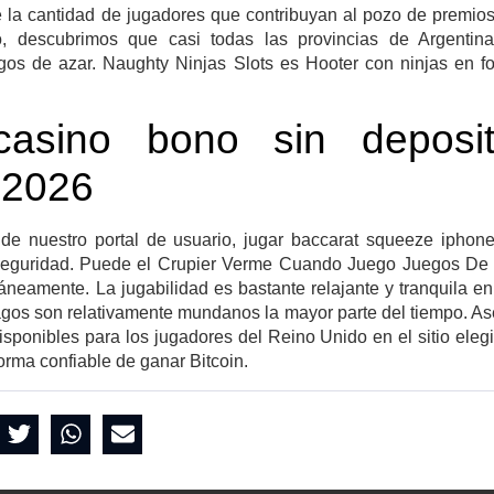
 la cantidad de jugadores que contribuyan al pozo de premio
 descubrimos que casi todas las provincias de Argentin
gos de azar. Naughty Ninjas Slots es Hooter con ninjas en 
casino bono sin deposi
 2026
 de nuestro portal de usuario, jugar baccarat squeeze iphone
 seguridad. Puede el Crupier Verme Cuando Juego Juegos De
táneamente. La jugabilidad es bastante relajante y tranquila e
gos son relativamente mundanos la mayor parte del tiempo. Ase
sponibles para los jugadores del Reino Unido en el sitio eleg
forma confiable de ganar Bitcoin.