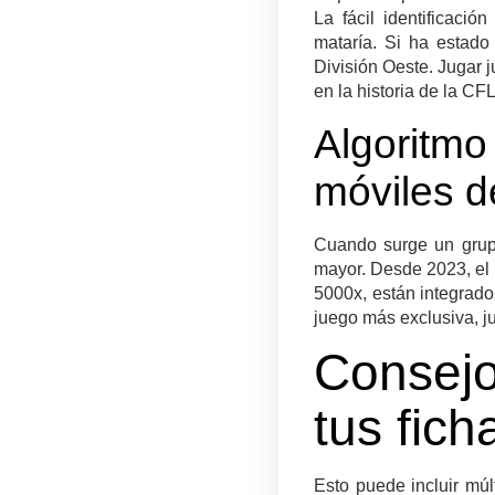
La fácil identificaci
mataría. Si ha estado
División Oeste. Jugar 
en la historia de la CFL
Algorit
móviles d
Cuando surge un grupo
mayor. Desde 2023, el
5000x, están integrad
juego más exclusiva, j
Consejo
tus fich
Esto puede incluir múl