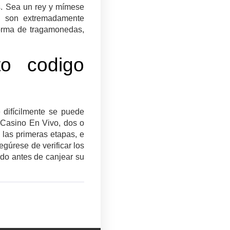
s. Sea un rey y mímese
a son extremadamente
forma de tragamonedas,
to codigo
 difícilmente se puede
 Casino En Vivo, dos o
n las primeras etapas, e
gúrese de verificar los
ido antes de canjear su