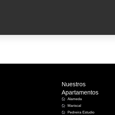
Nuestros
Apartamentos
Alameda
Mariscal
Pedreira Estudio