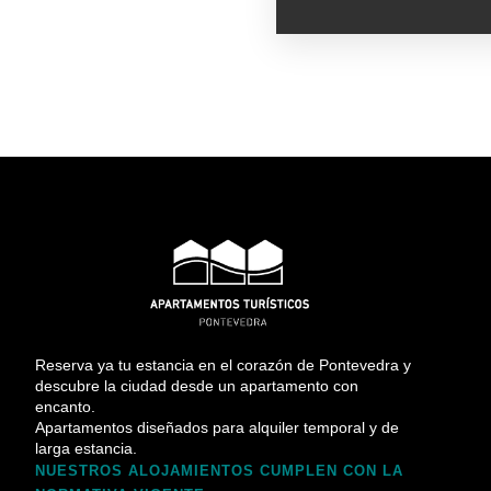
Reserva ya tu estancia en el corazón de Pontevedra y
descubre la ciudad desde un apartamento con
encanto.
Apartamentos diseñados para alquiler temporal y de
larga estancia.
NUESTROS ALOJAMIENTOS CUMPLEN CON LA