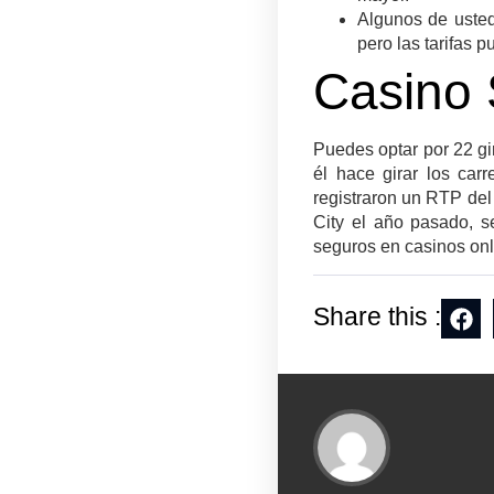
Algunos de usted
pero las tarifas 
Casino 
Puedes optar por 22 gir
él hace girar los car
registraron un RTP del
City el año pasado, se
seguros en casinos onl
Share this :