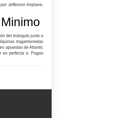
or Jefferson Airplane,
 Minimo
ón del triángulo junto a
 máquinas tragamonedas
es apuestas de Atlantic
ir es perfecta o. Pagos