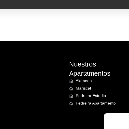
Nuestros
Apartamentos
Alameda
Mariscal
Pedreira Estudio
Pedreira Apartamento