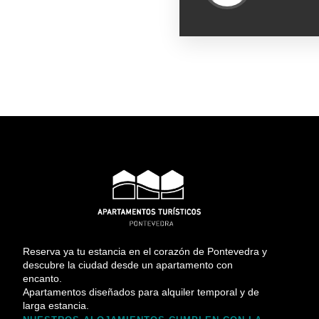
Reserva ya tu estancia en el corazón de Pontevedra y
descubre la ciudad desde un apartamento con
encanto.
Apartamentos diseñados para alquiler temporal y de
larga estancia.