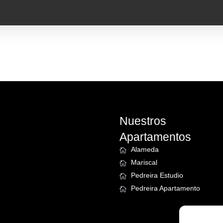
Nuestros
Apartamentos
Alameda
Mariscal
Pedreira Estudio
Pedreira Apartamento