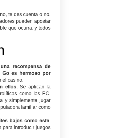
no, te des cuenta o no.
ugadores pueden apostar
ble que ocurra, y todos
n
 una recompensa de
r Go es hermoso por
n el casino.
n ellos.
Se aplican la
rolíficas como las PC.
a y simplemente jugar
putadora familiar como
ites bajos como este.
para introducir juegos