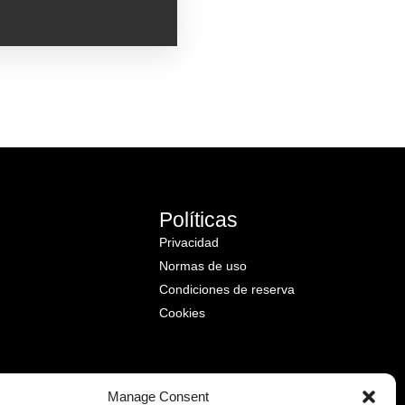
Políticas
Privacidad
Normas de uso
Condiciones de reserva
Cookies
Manage Consent