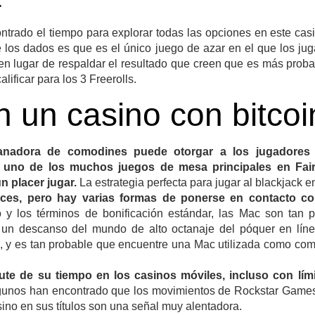
ntrado el tiempo para explorar todas las opciones en este casi
de los dados es que es el único juego de azar en el que los j
n lugar de respaldar el resultado que creen que es más proba
lificar para los 3 Freerolls.
n un casino con bitcoi
anadora de comodines puede otorgar a los jugadores
 uno de los muchos juegos de mesa principales en Fai
n placer jugar.
La estrategia perfecta para jugar al blackjack e
es, pero hay varias formas de ponerse en contacto co
 y los términos de bonificación estándar, las Mac son tan p
un descanso del mundo de alto octanaje del póquer en líne
 y es tan probable que encuentre una Mac utilizada como com
te de su tiempo en los casinos móviles, incluso con lím
unos han encontrado que los movimientos de Rockstar Games 
sino en sus títulos son una señal muy alentadora.