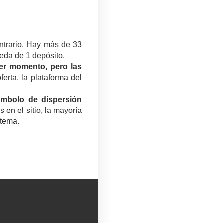
ntrario. Hay más de 33
eda de 1 depósito.
er momento, pero las
erta, la plataforma del
símbolo de dispersión
 en el sitio, la mayoría
 tema.