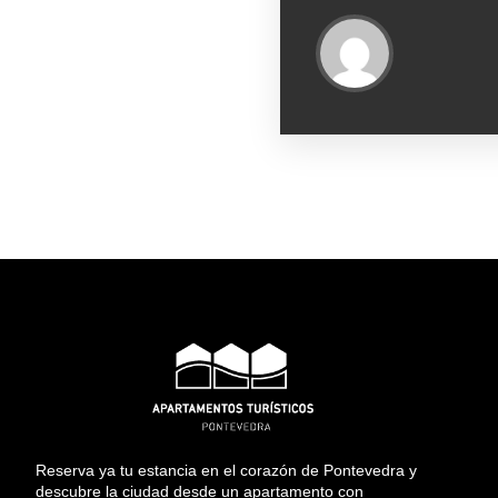
Reserva ya tu estancia en el corazón de Pontevedra y
descubre la ciudad desde un apartamento con