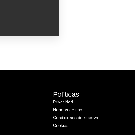
Políticas
Privacidad
Normas de uso
Condiciones de reserva
Cookies