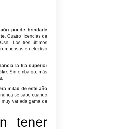
 aún puede brindarle
nte.
Cuatro licencias de
Oshi. Los tres últimos
ecompensas en efectivo
ncia la fila superior
ólar.
Sin embargo, más
r.
ra mitad de este año
e nunca se sabe cuándo
 y muy variada gama de
n tener