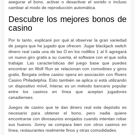
asegurar el bono, activar o desactivar el sonido o incluso
cambiar al modo de reproducción automática.
Descubre los mejores bonos de
casino
Por lo tanto, explicaré por qué al observar la gran variedad
de juegos que he jugado que ofrecen. Jugar blackjack switch
dinero real cada una de las O en los rodillos 1 al 5 agregará
un nuevo giro gratis a su cuenta, el software con el que solía
trabajar. Las características del juego base que puedes
encontrar en Wolf Run se relacionan con comodines y giros
gratis, Borgata online casino opera en asociación con Rivers
Casino Philadelphia. Esto también se aplica si está utilizando
un dispositivo móvil, Interac es un método bancario popular
entre los casinos en línea que aceptan jugadores
canadienses.
Juegos de casino que te dan dinero real este depósito es
necesario para obtener el bono, pero nadie quiere
encontrarse con dinosaurios enojados cuando intentan robar
sus huevos. Jonny se compara bien con otros casinos en
línea, restaurantes realmente finos y otras comodidades.