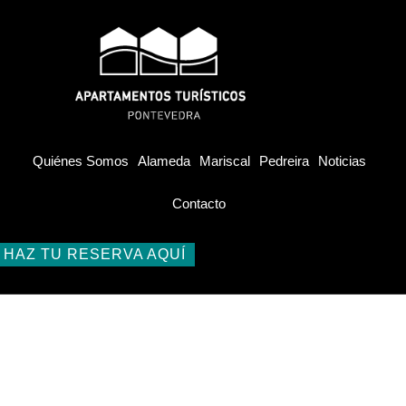
Quiénes Somos
Alameda
Mariscal
Pedreira
Noticias
Contacto
HAZ TU RESERVA AQUÍ