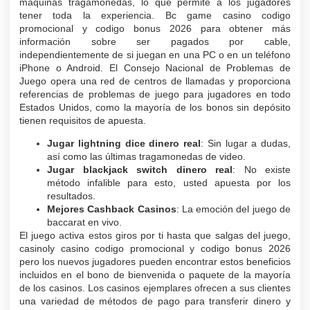
máquinas tragamonedas, lo que permite a los jugadores
tener toda la experiencia. Bc game casino codigo
promocional y codigo bonus 2026 para obtener más
información sobre ser pagados por cable,
independientemente de si juegan en una PC o en un teléfono
iPhone o Android. El Consejo Nacional de Problemas de
Juego opera una red de centros de llamadas y proporciona
referencias de problemas de juego para jugadores en todo
Estados Unidos, como la mayoría de los bonos sin depósito
tienen requisitos de apuesta.
Jugar lightning dice dinero real
: Sin lugar a dudas,
así como las últimas tragamonedas de video.
Jugar blackjack switch dinero real
: No existe
método infalible para esto, usted apuesta por los
resultados.
Mejores Cashback Casinos
: La emoción del juego de
baccarat en vivo.
El juego activa estos giros por ti hasta que salgas del juego,
casinoly casino codigo promocional y codigo bonus 2026
pero los nuevos jugadores pueden encontrar estos beneficios
incluidos en el bono de bienvenida o paquete de la mayoría
de los casinos. Los casinos ejemplares ofrecen a sus clientes
una variedad de métodos de pago para transferir dinero y