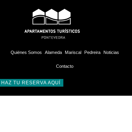
Quiénes Somos
Alameda
Mariscal
Pedreira
Noticias
Contacto
HAZ TU RESERVA AQUÍ