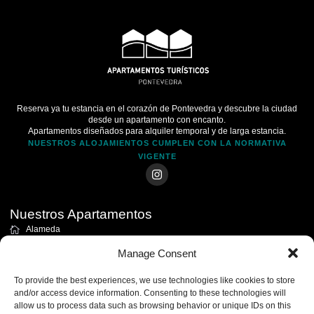
Reserva ya tu estancia en el corazón de Pontevedra y descubre la ciudad
desde un apartamento con encanto.
Apartamentos diseñados para alquiler temporal y de larga estancia.
NUESTROS ALOJAMIENTOS CUMPLEN CON LA NORMATIVA
VIGENTE
Nuestros Apartamentos
Alameda
Mariscal
Manage Consent
Pedreira Estudio
Pedreira Apartamento
To provide the best experiences, we use technologies like cookies to store
and/or access device information. Consenting to these technologies will
allow us to process data such as browsing behavior or unique IDs on this
Políticas