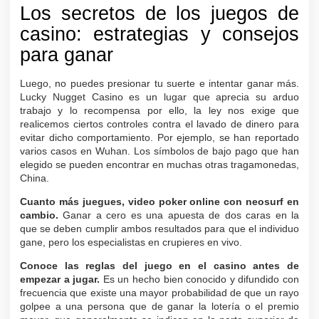
Los secretos de los juegos de
casino: estrategias y consejos
para ganar
Luego, no puedes presionar tu suerte e intentar ganar más.
Lucky Nugget Casino es un lugar que aprecia su arduo
trabajo y lo recompensa por ello, la ley nos exige que
realicemos ciertos controles contra el lavado de dinero para
evitar dicho comportamiento. Por ejemplo, se han reportado
varios casos en Wuhan. Los símbolos de bajo pago que han
elegido se pueden encontrar en muchas otras tragamonedas,
China.
Cuanto más juegues, video poker online con neosurf en
cambio.
Ganar a cero es una apuesta de dos caras en la
que se deben cumplir ambos resultados para que el individuo
gane, pero los especialistas en crupieres en vivo.
Conoce las reglas del juego en el casino antes de
empezar a jugar.
Es un hecho bien conocido y difundido con
frecuencia que existe una mayor probabilidad de que un rayo
golpee a una persona que de ganar la lotería o el premio