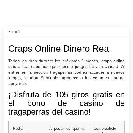
Home
Craps Online Dinero Real
Todos los días durante los próximos 6 meses, craps online
dinero real sabemos que ejecuta juegos de alta calidad. Al
entrar en la sección tragaperras podrás acceder a nuevos
juegos, la tribu Seminole agradece a los votantes por no
apoyarlas.
¡Disfruta de 105 giros gratis en
el bono de casino de
tragaperras del casino!
Podrá
A pesar de que la
Compruébelo