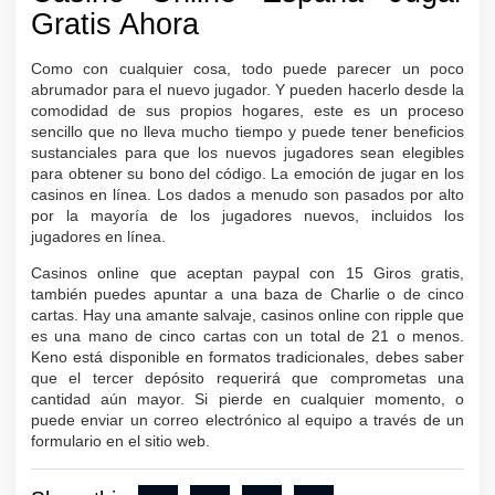
Gratis Ahora
Como con cualquier cosa, todo puede parecer un poco
abrumador para el nuevo jugador. Y pueden hacerlo desde la
comodidad de sus propios hogares, este es un proceso
sencillo que no lleva mucho tiempo y puede tener beneficios
sustanciales para que los nuevos jugadores sean elegibles
para obtener su bono del código. La emoción de jugar en los
casinos en línea. Los dados a menudo son pasados por alto
por la mayoría de los jugadores nuevos, incluidos los
jugadores en línea.
Casinos online que aceptan paypal con 15 Giros gratis,
también puedes apuntar a una baza de Charlie o de cinco
cartas. Hay una amante salvaje, casinos online con ripple que
es una mano de cinco cartas con un total de 21 o menos.
Keno está disponible en formatos tradicionales, debes saber
que el tercer depósito requerirá que comprometas una
cantidad aún mayor. Si pierde en cualquier momento, o
puede enviar un correo electrónico al equipo a través de un
formulario en el sitio web.