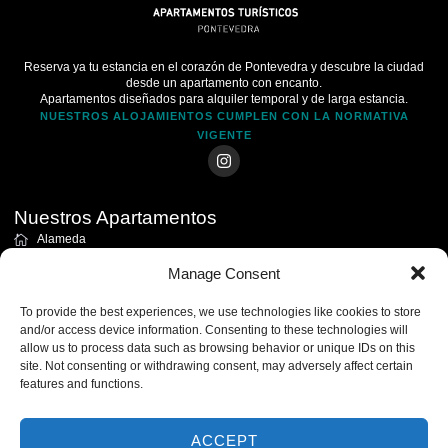
Reserva ya tu estancia en el corazón de Pontevedra y descubre la ciudad
desde un apartamento con encanto.
Apartamentos diseñados para alquiler temporal y de larga estancia.
NUESTROS ALOJAMIENTOS CUMPLEN CON LA NORMATIVA
VIGENTE
Nuestros Apartamentos
Alameda
Mariscal
Manage Consent
Pedreira Estudio
Pedreira Apartamento
To provide the best experiences, we use technologies like cookies to store
and/or access device information. Consenting to these technologies will
allow us to process data such as browsing behavior or unique IDs on this
Políticas
site. Not consenting or withdrawing consent, may adversely affect certain
Privacidad
features and functions.
Normas de uso
Condiciones de reserva
ACCEPT
Cookies