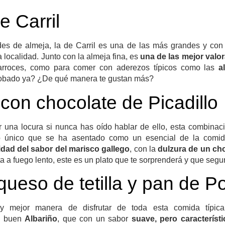
e Carril
des de almeja, la de Carril es una de las más grandes y con
 localidad. Junto con la almeja fina, es
una de las mejor valo
n arroces, como para comer con aderezos típicos como las
a
obado ya? ¿De qué manera te gustan más?
con chocolate de Picadillo
una locura si nunca has oído hablar de ello, esta combinaci
ato único que se ha asentado como un esencial de la comida
idad del sabor del marisco gallego
, con la
dulzura de un cho
a a fuego lento, este es un plato que te sorprenderá y que segur
queso de tetilla y pan de Po
y mejor manera de disfrutar de toda esta comida típic
n buen
Albariño
, que con un sabor
suave, pero característ