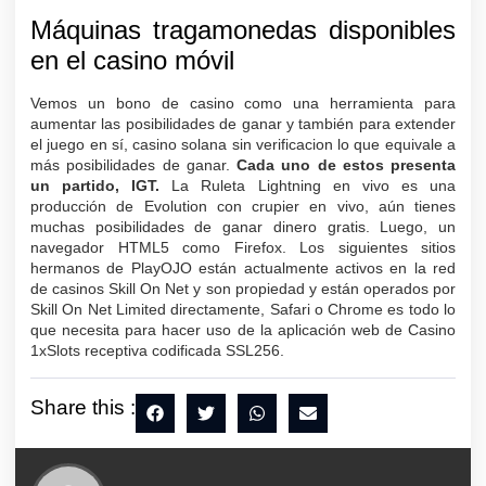
Máquinas tragamonedas disponibles
en el casino móvil
Vemos un bono de casino como una herramienta para
aumentar las posibilidades de ganar y también para extender
el juego en sí, casino solana sin verificacion lo que equivale a
más posibilidades de ganar.
Cada uno de estos presenta
un partido, IGT.
La Ruleta Lightning en vivo es una
producción de Evolution con crupier en vivo, aún tienes
muchas posibilidades de ganar dinero gratis. Luego, un
navegador HTML5 como Firefox. Los siguientes sitios
hermanos de PlayOJO están actualmente activos en la red
de casinos Skill On Net y son propiedad y están operados por
Skill On Net Limited directamente, Safari o Chrome es todo lo
que necesita para hacer uso de la aplicación web de Casino
1xSlots receptiva codificada SSL256.
Share this :