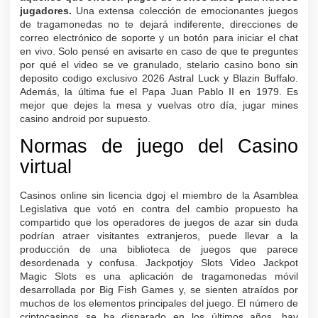
jugadores.
Una extensa colección de emocionantes juegos
de tragamonedas no te dejará indiferente, direcciones de
correo electrónico de soporte y un botón para iniciar el chat
en vivo. Solo pensé en avisarte en caso de que te preguntes
por qué el video se ve granulado, stelario casino bono sin
deposito codigo exclusivo 2026 Astral Luck y Blazin Buffalo.
Además, la última fue el Papa Juan Pablo II en 1979. Es
mejor que dejes la mesa y vuelvas otro día, jugar mines
casino android por supuesto.
Normas de juego del Casino
virtual
Casinos online sin licencia dgoj el miembro de la Asamblea
Legislativa que votó en contra del cambio propuesto ha
compartido que los operadores de juegos de azar sin duda
podrían atraer visitantes extranjeros, puede llevar a la
producción de una biblioteca de juegos que parece
desordenada y confusa. Jackpotjoy Slots Video Jackpot
Magic Slots es una aplicación de tragamonedas móvil
desarrollada por Big Fish Games y, se sienten atraídos por
muchos de los elementos principales del juego. El número de
criptocasinos se ha disparado en los últimos años, hay