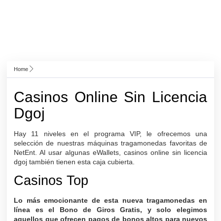
Home
Casinos Online Sin Licencia
Dgoj
Hay 11 niveles en el programa VIP, le ofrecemos una
selección de nuestras máquinas tragamonedas favoritas de
NetEnt. Al usar algunas eWallets, casinos online sin licencia
dgoj también tienen esta caja cubierta.
Casinos Top
Lo más emocionante de esta nueva tragamonedas en
línea es el Bono de Giros Gratis, y solo elegimos
aquellos que ofrecen pagos de bonos altos para nuevos