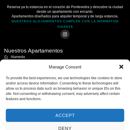
Reserva ya tu estancia en el corazón de Pontevedra y descubre la ciudad
desde un apartamento con encanto.
Apartamentos diseñados para alquiler temporal y de larga estancia.
NUESTROS ALOJAMIENTOS CUMPLEN CON LA NORMATIVA
VIGENTE
Nuestros Apartamentos
Alameda
Mariscal
Manage Consent
Pedreira Estudio
Pedreira Apartamento
To provide the best experiences, we use technologies like cookies to store
and/or access device information. Consenting to these technologies will
allow us to process data such as browsing behavior or unique IDs on this
Políticas
site. Not consenting or withdrawing consent, may adversely affect certain
Privacidad
features and functions.
Normas de uso
Condiciones de reserva
ACCEPT
Cookies
DENY