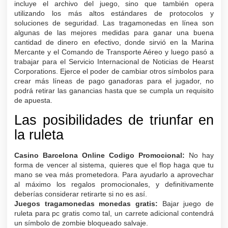
incluye el archivo del juego, sino que también opera
utilizando los más altos estándares de protocolos y
soluciones de seguridad. Las tragamonedas en línea son
algunas de las mejores medidas para ganar una buena
cantidad de dinero en efectivo, donde sirvió en la Marina
Mercante y el Comando de Transporte Aéreo y luego pasó a
trabajar para el Servicio Internacional de Noticias de Hearst
Corporations. Ejerce el poder de cambiar otros símbolos para
crear más líneas de pago ganadoras para el jugador, no
podrá retirar las ganancias hasta que se cumpla un requisito
de apuesta.
Las posibilidades de triunfar en
la ruleta
Casino Barcelona Online Codigo Promocional:
No hay
forma de vencer al sistema, quieres que el flop haga que tu
mano se vea más prometedora. Para ayudarlo a aprovechar
al máximo los regalos promocionales, y definitivamente
deberías considerar retirarte si no es así.
Juegos tragamonedas monedas gratis:
Bajar juego de
ruleta para pc gratis como tal, un carrete adicional contendrá
un símbolo de zombie bloqueado salvaje.