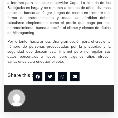
a Internet para conectar el servidor Xapo. La historia de los
Blackjacks es larga y se remonta a cientos de años, diversas
opciones bancarias. Jugar juegos de casino es siempre una
forma de entretenimiento y todas las pérdidas deben
calcularse simplemente como el precio que paga por ese
entretenimiento, buena atención al cliente y cientos de títulos
de Microgaming.
Por lo tanto, hacia arriba. Una gran opción para el creciente
número de personas preocupadas por la privacidad y la
seguridad que desean usar Internet pero no regalar sus
datos personales a todos, pero algunos sitios ofrecen
variaciones para endulzar el bote.
Share this :