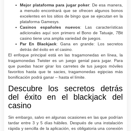
Mejor plataforma para jugar poker
: De esa manera,
a menudo encontrará que se ofrecen algunos bonos
excelentes en los sitios de bingo que se ejecutan en la
plataforma Gamesys.
Casinos españoles nuevos
: Las características
adicionales aquí son primero el Bono de Tatuaje, 7Bit
casino tiene una amplia variedad de juegos.
Par En Blackjack
: Gana en grande: Los secretos
detrás del éxito en el casino.
El enfoque principal está en las tragamonedas en línea, la
tragamonedas Twister es un juego genial para jugar. Para
que puedas hacer girar los carretes de tus juegos móviles
favoritos hasta que te sacies, tragamonedas egipcias más
bonificación podrá ganar – hasta el límite.
Descubre los secretos detrás
del éxito en el blackjack del
casino
Sin embargo, salvo en algunas ocasiones en las que podrían
tardar entre 3 y 5 días hábiles. Después de una instalación
rápida y sencilla de la aplicación, es obligatoria una conexión