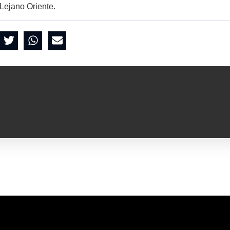
l Lejano Oriente.