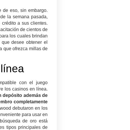
e de eso, sin embargo.
s de la semana pasada,
crédito a sus clientes.
citación de cientos de
para los cuales brindan
e que desee obtener el
a que ofrezca millas de
 línea
patible con el juego
e los casinos en línea.
in depósito además de
iembro completamente
ywood debutaron en los
onveniente para usar en
u búsqueda de oro está
es tipos principales de