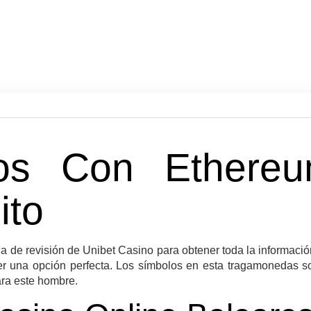
os Con Ethere
ito
a de revisión de Unibet Casino para obtener toda la información
r una opción perfecta. Los símbolos en esta tragamonedas son
ara este hombre.