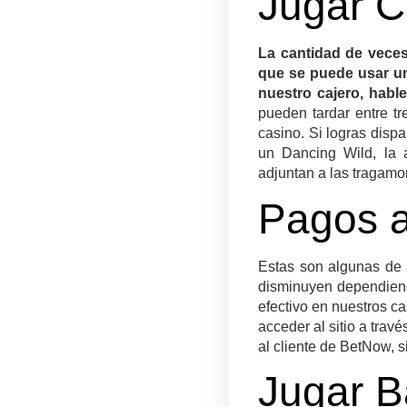
Jugar C
La cantidad de veces
que se puede usar un
nuestro cajero, habl
pueden tardar entre tr
casino. Si logras dispa
un Dancing Wild, la a
adjuntan a las tragamo
Pagos a
Estas son algunas de 
disminuyen dependiend
efectivo en nuestros ca
acceder al sitio a tra
al cliente de BetNow, 
Jugar B