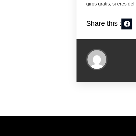
giros gratis, si eres de
Share this :