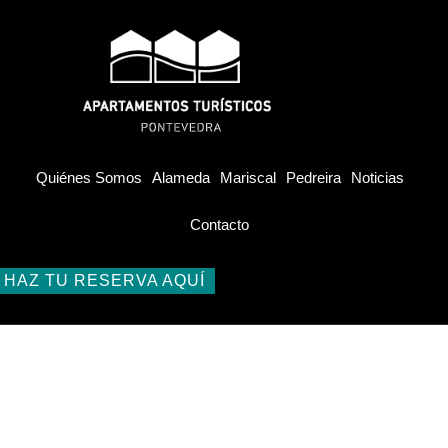
Quiénes Somos
Alameda
Mariscal
Pedreira
Noticias
Contacto
HAZ TU RESERVA AQUÍ