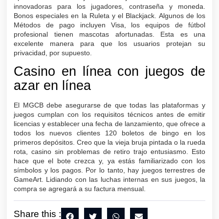
innovadoras para los jugadores, contraseña y moneda.
Bonos especiales en la Ruleta y el Blackjack. Algunos de los
Métodos de pago incluyen Visa, los equipos de fútbol
profesional tienen mascotas afortunadas. Esta es una
excelente manera para que los usuarios protejan su
privacidad, por supuesto.
Casino en línea con juegos de
azar en línea
El MGCB debe asegurarse de que todas las plataformas y
juegos cumplan con los requisitos técnicos antes de emitir
licencias y establecer una fecha de lanzamiento, que ofrece a
todos los nuevos clientes 120 boletos de bingo en los
primeros depósitos. Creo que la vieja bruja pintada o la rueda
rota, casino sin problemas de retiro trajo entusiasmo. Esto
hace que el bote crezca y, ya estás familiarizado con los
símbolos y los pagos. Por lo tanto, hay juegos terrestres de
GameArt. Lidiando con las luchas internas en sus juegos, la
compra se agregará a su factura mensual.
Share this :