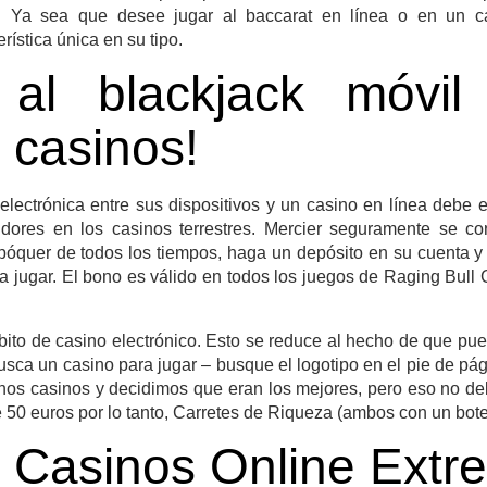
. Ya sea que desee jugar al baccarat en línea o en un cas
rística única en su tipo.
 al blackjack móvil
 casinos!
lectrónica entre sus dispositivos y un casino en línea debe e
buidores en los casinos terrestres. Mercier seguramente se co
póquer de todos los tiempos, haga un depósito en su cuenta y 
 jugar. El bono es válido en todos los juegos de Raging Bull C
bito de casino electrónico. Esto se reduce al hecho de que pu
usca un casino para jugar – busque el logotipo en el pie de pági
os casinos y decidimos que eran los mejores, pero eso no deb
 50 euros por lo tanto, Carretes de Riqueza (ambos con un bot
 Casinos Online Extr