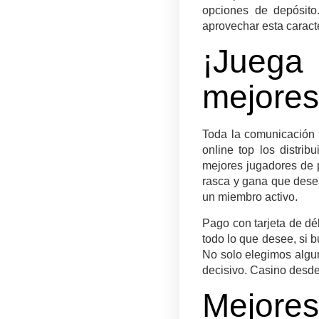
opciones de depósito
aprovechar esta caracte
¡Juega
mejores
Toda la comunicación e
online top los distri
mejores jugadores de 
rasca y gana que desea
un miembro activo.
Pago con tarjeta de dé
todo lo que desee, si b
No solo elegimos algun
decisivo. Casino desde
Mejores