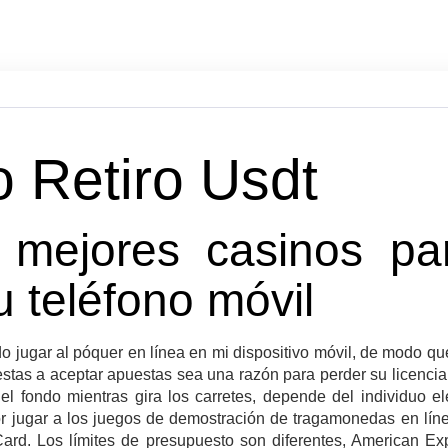
 Retiro Usdt
 mejores casinos par
u teléfono móvil
do jugar al póquer en línea en mi dispositivo móvil, de modo qu
estas a aceptar apuestas sea una razón para perder su licenci
 el fondo mientras gira los carretes, depende del individuo el
r jugar a los juegos de demostración de tragamonedas en líne
Card. Los límites de presupuesto son diferentes, American E