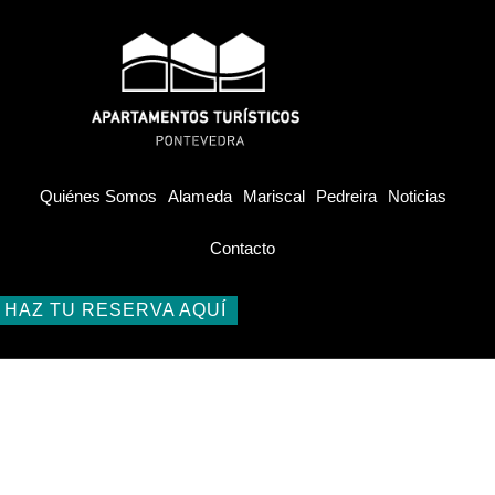
Quiénes Somos
Alameda
Mariscal
Pedreira
Noticias
Contacto
HAZ TU RESERVA AQUÍ