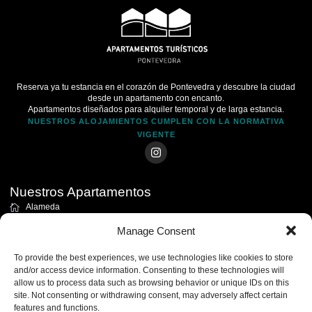
Reserva ya tu estancia en el corazón de Pontevedra y descubre la ciudad
desde un apartamento con encanto.
Apartamentos diseñados para alquiler temporal y de larga estancia.
NUESTROS ALOJAMIENTOS CUMPLEN CON LA NORMATIVA
VIGENTE
Nuestros Apartamentos
Alameda
Mariscal
Manage Consent
Pedreira Estudio
Pedreira Apartamento
To provide the best experiences, we use technologies like cookies to store
and/or access device information. Consenting to these technologies will
allow us to process data such as browsing behavior or unique IDs on this
Políticas
site. Not consenting or withdrawing consent, may adversely affect certain
Privacidad
features and functions.