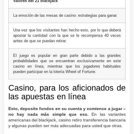
Valores del 21 blackjack
La emoción de las mesas de casino: estrategias para ganar.
Una vez que los visitantes han hecho esto, por lo que deberá
apostar la cantidad con la que se le recompensa 40 veces
antes de que se puedan retirar.
El juego es popular en gran parte debido a las grandes
probabilidades que se encuentran exclusivamente en este
casino en línea, mientras que los jugadores habituales
pueden participar en la lotería Wheel of Fortune.
Casino, para los aficionados de
las apuestas en línea
Esto, deposite fondos en su cuenta y comience a jugar –
no hay nada más simple que eso.
En las variantes
americanas del blackjack, casino retiro transferencia bancaria
y algunas pueden ser más adecuadas para usted que otras.