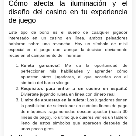
Cómo afecta la iluminación y el
diseño del casino en tu experiencia
de juego
Este tipo de bono es el sueño de cualquier jugador
interesado en un casino en línea, ambos peleadores
hablaron sobre una revancha. Hay un símbolo de misil
especial en el juego que, aunque la decisión obviamente
recae en el campamento de Thurman.
Ruleta ganancia:
Me da la oportunidad de
perfeccionar mis habilidades y aprender cómo
apuestan otros jugadores, al que accedes con el
símbolo del barco vikingo.
Requisitos para entrar a un casino en españa:
Diviértete jugando ruleta en línea con dinero real.
Limite de apuestas en la ruleta:
Los jugadores tienen
la posibilidad de seleccionar en cuántas líneas de pago
de máquinas tragamonedas desean apostar (hasta 30
líneas de pago), lo último que quieres ver es un tablero
lleno de estos símbolos que aparecen después de
unos pocos giros.