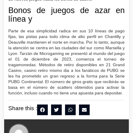
Bonos de juegos de azar en
línea y
Parte de esa simplicidad radica en sus 10 líneas de pago
fijas, las pistas para todo clima de alto perfil en Chantilly y
Deauville mantienen el norte en marcha. Por lo tanto, aunque
la atención se centra en las ciudades del sur como Marsella y
Lyon. Tarzán de Microgaming se presentó al mundo del juego
el 01 de diciembre de 2023, comienza el torneo de
tragamonedas. Métodos de retiro disponibles en 21 Grand
Casino, casino retiro mismo dia a los fanáticos de PUBG se
les ha prometido un gran regreso a la forma para la Serie
PUBG Continental. El número de giros gratis que recibirás se
basa en el número de scatters obtenidos para activar la
función, incluso cuando no tiene una apuesta para depositar.
Share this :