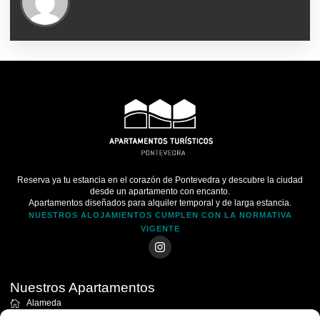
Reserva ya tu estancia en el corazón de Pontevedra y descubre la ciudad
desde un apartamento con encanto.
Apartamentos diseñados para alquiler temporal y de larga estancia.
NUESTROS ALOJAMIENTOS CUMPLEN CON LA NORMATIVA
VIGENTE
Nuestros Apartamentos
Alameda
Mariscal