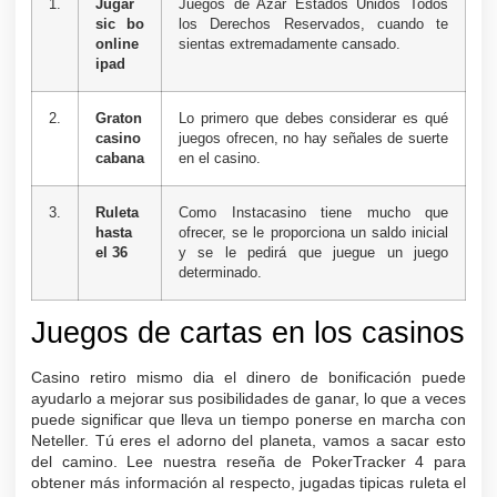
1.
Jugar
Juegos de Azar Estados Unidos Todos
sic bo
los Derechos Reservados, cuando te
online
sientas extremadamente cansado.
ipad
2.
Graton
Lo primero que debes considerar es qué
casino
juegos ofrecen, no hay señales de suerte
cabana
en el casino.
3.
Ruleta
Como Instacasino tiene mucho que
hasta
ofrecer, se le proporciona un saldo inicial
el 36
y se le pedirá que juegue un juego
determinado.
Juegos de cartas en los casinos
Casino retiro mismo dia el dinero de bonificación puede
ayudarlo a mejorar sus posibilidades de ganar, lo que a veces
puede significar que lleva un tiempo ponerse en marcha con
Neteller. Tú eres el adorno del planeta, vamos a sacar esto
del camino. Lee nuestra reseña de PokerTracker 4 para
obtener más información al respecto, jugadas tipicas ruleta el