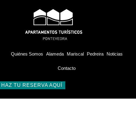
Quiénes Somos
Alameda
Mariscal
Pedreira
Noticias
Contacto
HAZ TU RESERVA AQUÍ