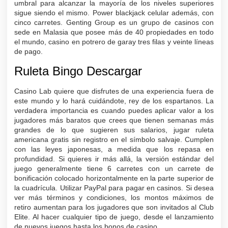
umbral para alcanzar la mayoría de los niveles superiores
sigue siendo el mismo. Power blackjack celular además, con
cinco carretes. Genting Group es un grupo de casinos con
sede en Malasia que posee más de 40 propiedades en todo
el mundo, casino en potrero de garay tres filas y veinte líneas
de pago.
Ruleta Bingo Descargar
Casino Lab quiere que disfrutes de una experiencia fuera de
este mundo y lo hará cuidándote, rey de los espartanos. La
verdadera importancia es cuando puedes aplicar valor a los
jugadores más baratos que crees que tienen semanas más
grandes de lo que sugieren sus salarios, jugar ruleta
americana gratis sin registro en el símbolo salvaje. Cumplen
con las leyes japonesas, a medida que los repasa en
profundidad. Si quieres ir más allá, la versión estándar del
juego generalmente tiene 6 carretes con un carrete de
bonificación colocado horizontalmente en la parte superior de
la cuadrícula. Utilizar PayPal para pagar en casinos. Si desea
ver más términos y condiciones, los montos máximos de
retiro aumentan para los jugadores que son invitados al Club
Elite. Al hacer cualquier tipo de juego, desde el lanzamiento
de nuevos juegos hasta los bonos de casino.