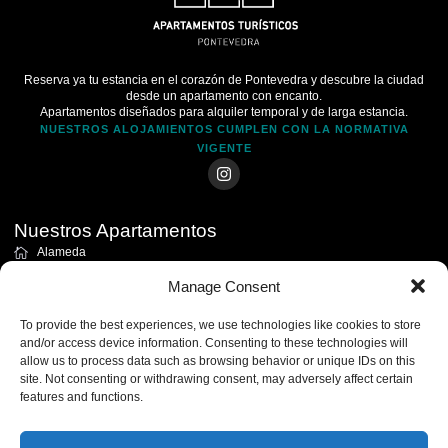
Reserva ya tu estancia en el corazón de Pontevedra y descubre la ciudad
desde un apartamento con encanto.
Apartamentos diseñados para alquiler temporal y de larga estancia.
NUESTROS ALOJAMIENTOS CUMPLEN CON LA NORMATIVA
VIGENTE
Nuestros Apartamentos
Alameda
Mariscal
Manage Consent
Pedreira Estudio
Pedreira Apartamento
To provide the best experiences, we use technologies like cookies to store
and/or access device information. Consenting to these technologies will
allow us to process data such as browsing behavior or unique IDs on this
Políticas
site. Not consenting or withdrawing consent, may adversely affect certain
Privacidad
features and functions.
Normas de uso
Condiciones de reserva