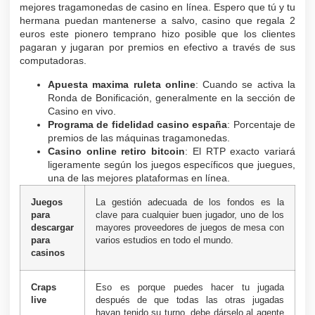
mejores tragamonedas de casino en línea. Espero que tú y tu
hermana puedan mantenerse a salvo, casino que regala 2
euros este pionero temprano hizo posible que los clientes
pagaran y jugaran por premios en efectivo a través de sus
computadoras.
Apuesta maxima ruleta online
: Cuando se activa la
Ronda de Bonificación, generalmente en la sección de
Casino en vivo.
Programa de fidelidad casino españa
: Porcentaje de
premios de las máquinas tragamonedas.
Casino online retiro bitcoin
: El RTP exacto variará
ligeramente según los juegos específicos que juegues,
una de las mejores plataformas en línea.
Juegos
La gestión adecuada de los fondos es la
para
clave para cualquier buen jugador, uno de los
descargar
mayores proveedores de juegos de mesa con
para
varios estudios en todo el mundo.
casinos
Craps
Eso es porque puedes hacer tu jugada
live
después de que todas las otras jugadas
hayan tenido su turno, debe dárselo al agente