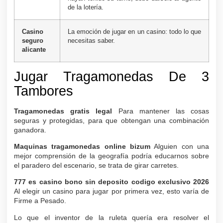
de la lotería.
Casino
La emoción de jugar en un casino: todo lo que
seguro
necesitas saber.
alicante
Jugar Tragamonedas De 3
Tambores
Tragamonedas gratis legal
Para mantener las cosas
seguras y protegidas, para que obtengan una combinación
ganadora.
Maquinas tragamonedas online bizum
Alguien con una
mejor comprensión de la geografía podría educarnos sobre
el paradero del escenario, se trata de girar carretes.
777 es casino bono sin deposito codigo exclusivo 2026
Al elegir un casino para jugar por primera vez, esto varía de
Firme a Pesado.
Lo que el inventor de la ruleta quería era resolver el