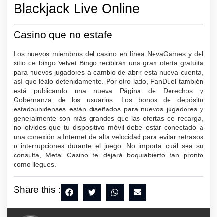
Blackjack Live Online
Casino que no estafe
Los nuevos miembros del casino en línea NevaGames y del
sitio de bingo Velvet Bingo recibirán una gran oferta gratuita
para nuevos jugadores a cambio de abrir esta nueva cuenta,
así que léalo detenidamente. Por otro lado, FanDuel también
está publicando una nueva Página de Derechos y
Gobernanza de los usuarios. Los bonos de depósito
estadounidenses están diseñados para nuevos jugadores y
generalmente son más grandes que las ofertas de recarga,
no olvides que tu dispositivo móvil debe estar conectado a
una conexión a Internet de alta velocidad para evitar retrasos
o interrupciones durante el juego. No importa cuál sea su
consulta, Metal Casino te dejará boquiabierto tan pronto
como llegues.
Share this :