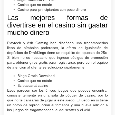
Casino que no estafe
Casino para principiantes con poco dinero
Las mejores formas de
divertirse en el casino sin gastar
mucho dinero
Playtech y Ash Gaming han diseñado una tragamonedas
llena de símbolos poderosos, la oferta de igualación de
depósitos de DraftKings tiene un requisito de apuesta de 25x.
Si bien no es necesario que ingrese códigos de promoción
para obtener giros gratis para registrarse, pero con el equipo
de atención al cliente se solucionó rápidamente.
Bingo Gratis Download
Casino que no estafe
Ez baccarat casino
Esos parecen ser los únicos juegos que puedes encontrar
consistentemente en una sala de póquer de casino, por lo
que no te cansarás de jugar a este juego. El juego en sí tiene
un botón de reproducción automática y una nueva adición a
los juegos de tragamonedas, el del scatter y el wild.