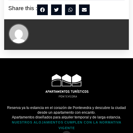
Share this :
Reserva ya tu estancia en el corazón de Pontevedra y descubre la ciudad
desde un apartamento con encanto.
Apartamentos diseñados para alquiler temporal y de larga estancia.
NUESTROS ALOJAMIENTOS CUMPLEN CON LA NORMATIVA
VIGENTE