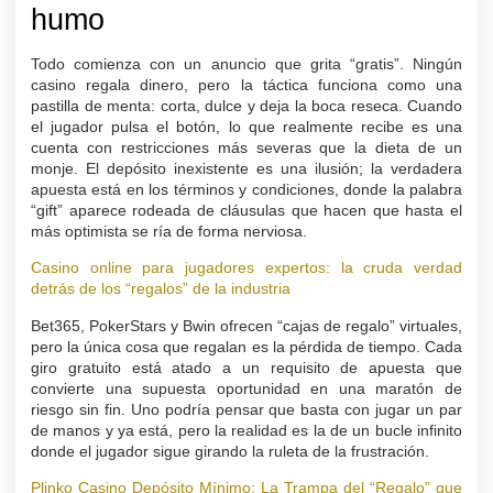
humo
Todo comienza con un anuncio que grita “gratis”. Ningún
casino regala dinero, pero la táctica funciona como una
pastilla de menta: corta, dulce y deja la boca reseca. Cuando
el jugador pulsa el botón, lo que realmente recibe es una
cuenta con restricciones más severas que la dieta de un
monje. El depósito inexistente es una ilusión; la verdadera
apuesta está en los términos y condiciones, donde la palabra
“gift” aparece rodeada de cláusulas que hacen que hasta el
más optimista se ría de forma nerviosa.
Casino online para jugadores expertos: la cruda verdad
detrás de los “regalos” de la industria
Bet365, PokerStars y Bwin ofrecen “cajas de regalo” virtuales,
pero la única cosa que regalan es la pérdida de tiempo. Cada
giro gratuito está atado a un requisito de apuesta que
convierte una supuesta oportunidad en una maratón de
riesgo sin fin. Uno podría pensar que basta con jugar un par
de manos y ya está, pero la realidad es la de un bucle infinito
donde el jugador sigue girando la ruleta de la frustración.
Plinko Casino Depósito Mínimo: La Trampa del “Regalo” que