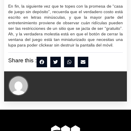
En fin, la siguiente vez que te topes con la promesa de “casa
de juego sin depósito”, recuerda que el verdadero costo está
escrito en letras minúsculas, y que la mayor parte del
entretenimiento proviene de observar cuán ridículas pueden
ser las restricciones de un sitio que se jacta de ser “gratuito”.
Ah, y la verdadera molestia está en que el botón de cerrar la
ventana del juego está tan miniaturizado que necesitas una
lupa para poder clickear sin destruir la pantalla del móvil.
Share this :