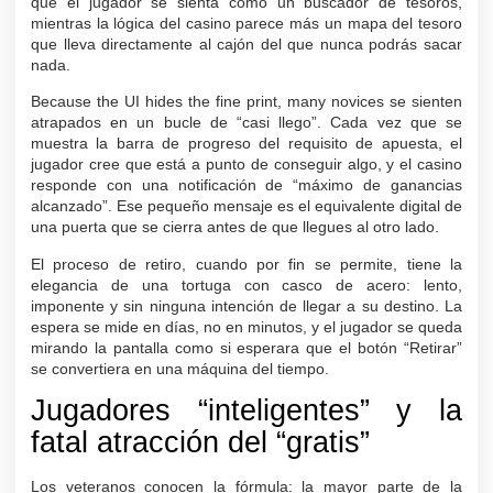
que el jugador se sienta como un buscador de tesoros,
mientras la lógica del casino parece más un mapa del tesoro
que lleva directamente al cajón del que nunca podrás sacar
nada.
Because the UI hides the fine print, many novices se sienten
atrapados en un bucle de “casi llego”. Cada vez que se
muestra la barra de progreso del requisito de apuesta, el
jugador cree que está a punto de conseguir algo, y el casino
responde con una notificación de “máximo de ganancias
alcanzado”. Ese pequeño mensaje es el equivalente digital de
una puerta que se cierra antes de que llegues al otro lado.
El proceso de retiro, cuando por fin se permite, tiene la
elegancia de una tortuga con casco de acero: lento,
imponente y sin ninguna intención de llegar a su destino. La
espera se mide en días, no en minutos, y el jugador se queda
mirando la pantalla como si esperara que el botón “Retirar”
se convertiera en una máquina del tiempo.
Jugadores “inteligentes” y la
fatal atracción del “gratis”
Los veteranos conocen la fórmula: la mayor parte de la