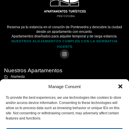
Reserva ya tu estancia en el corazón de Pontevedra y descubre la ciudad
desde un apartamento con encanto.
Apartamentos diseñados para alquiler temporal y de larga estancia.
NUESTROS ALOJAMIENTOS CUMPLEN CON LA NORMATIVA
VIGENTE
Nuestros Apartamentos
Alameda
Mariscal
Manage Consent
Pedreira Estudio
Pedreira Apartamento
To provide the best experiences, we use technologies like cookies to store
and/or access device information. Consenting to these technologies will
allow us to process data such as browsing behavior or unique IDs on this
Políticas
site. Not consenting or withdrawing consent, may adversely affect certain
Privacidad
features and functions.
Normas de uso