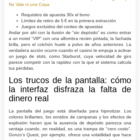
No Vale ni una Copa
Requisitos de apuesta 30x el bono
Límites de retiro de 5 € en la primera extracción
Juegos excluidos del conteo de apuestas
Andar por ahí con la ilusión de “sin depósito” es como entrar
a un motel “VIP” con una alfombra recién pintada; la fachada
brilla, pero el colchón huele a polvo de años anteriores. La
verdadera acción ocurre cuando el casino te empuja a activar
un juego de slots, como Starburst, cuya velocidad de giro
parece competir con la rapidez con la que el sistema calcula
tus pérdidas.
Los trucos de la pantalla: cómo
la interfaz disfraza la falta de
dinero real
La pantalla del juego está diseñada para hipnotizar. Los
colores brillantes, los sonidos de campanas y los efectos de
explosión hacen que la ausencia de depósito parezca una
ventaja cuando, en realidad, es una trampa de “cero costo”.
Gonzo’s Quest, por ejemplo, ofrece una volatilidad que hace