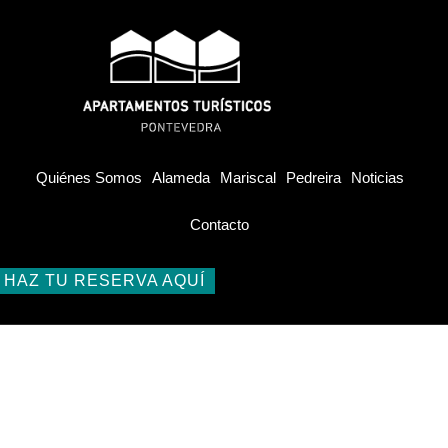
Quiénes Somos
Alameda
Mariscal
Pedreira
Noticias
Contacto
HAZ TU RESERVA AQUÍ