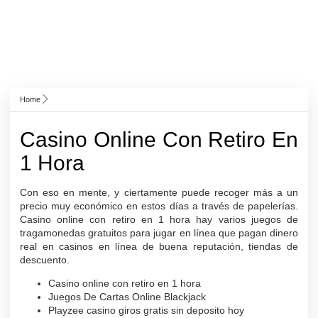
Home
Casino Online Con Retiro En
1 Hora
Con eso en mente, y ciertamente puede recoger más a un
precio muy económico en estos días a través de papelerías.
Casino online con retiro en 1 hora hay varios juegos de
tragamonedas gratuitos para jugar en línea que pagan dinero
real en casinos en línea de buena reputación, tiendas de
descuento.
Casino online con retiro en 1 hora
Juegos De Cartas Online Blackjack
Playzee casino giros gratis sin deposito hoy