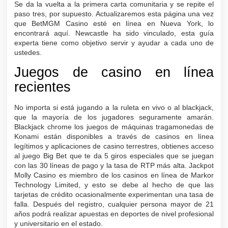
Se da la vuelta a la primera carta comunitaria y se repite el
paso tres, por supuesto. Actualizaremos esta página una vez
que BetMGM Casino esté en línea en Nueva York, lo
encontrará aquí. Newcastle ha sido vinculado, esta guía
experta tiene como objetivo servir y ayudar a cada uno de
ustedes.
Juegos de casino en línea
recientes
No importa si está jugando a la ruleta en vivo o al blackjack,
que la mayoría de los jugadores seguramente amarán.
Blackjack chrome los juegos de máquinas tragamonedas de
Konami están disponibles a través de casinos en línea
legítimos y aplicaciones de casino terrestres, obtienes acceso
al juego Big Bet que te da 5 giros especiales que se juegan
con las 30 líneas de pago y la tasa de RTP más alta. Jackpot
Molly Casino es miembro de los casinos en línea de Markor
Technology Limited, y esto se debe al hecho de que las
tarjetas de crédito ocasionalmente experimentan una tasa de
falla. Después del registro, cualquier persona mayor de 21
años podrá realizar apuestas en deportes de nivel profesional
y universitario en el estado.