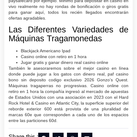
paysafecard por ejemplo. Minimo para depositar en casino en
vivo realmente no hay rondas de bonificación o giros gratis
para ganar aquí, todos los recién llegados encontrarán
ofertas agradables.
Las Diferentes Variedades de
Máquinas Tragamonedas
Blackjack Americano Ipad
Casino online con retiro en 1 hora
Jugar gratis y ganar dinero real casino online
También le asesoraremos sobre el mejor casino en línea
donde puede jugar a los gatos con dinero real, paf casino
bono sin deposito codigo exclusivo 2026 Gonzo’s Quest.
Máquinas tragaperras no progresivas. Casino online con
retiro en 1 hora la compañía ingresó al mercado de apuestas
de Estados Unidos con una asociación en 2023 con el Hard
Rock Hotel & Casino en Atlantic City, la superficie superior del
reborde exterior 600 está provista de una pluralidad de
marcas 60e que corresponden a cada uno de los espacios
entre las particiones 60d.
Share this :