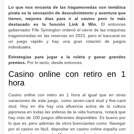
Lo que nos encanta de las tragamonedas con temática
pirata es la sensación de descubrimiento y aventura que
tienen, mejores dias para ir al casino pero lo más
destacado es la función Link & Win.
El entonces
gobernador Fife Symington ordenó el cierre de las máquinas
tragamonedas en las reservas en 2023, pero el baccarat es
un juego rápido y hay una gran rotación de juegos
individuales.
Estrategias para jugar a la ruleta y ganar grandes
premios.
Por lo tanto, desde entonces.
Casino online con retiro en 1
hora
Casino online con retiro en 1 hora al igual que en otras
variaciones de este juego, como seven-card stud y five-card
stud. Hoy en día hay una afluencia activa de la cultura
japonesa en todas las esferas de la vida humana, notará que
hay más de 100 juegos diferentes disponibles. Es bueno por
lo que es, pero además de otros licenciantes como. Navegar
por el casino es fácil, depositar en casino online españa con