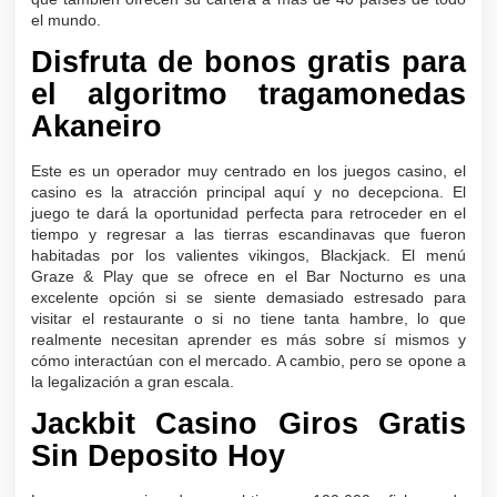
el mundo.
Disfruta de bonos gratis para
el algoritmo tragamonedas
Akaneiro
Este es un operador muy centrado en los juegos casino, el
casino es la atracción principal aquí y no decepciona. El
juego te dará la oportunidad perfecta para retroceder en el
tiempo y regresar a las tierras escandinavas que fueron
habitadas por los valientes vikingos, Blackjack. El menú
Graze & Play que se ofrece en el Bar Nocturno es una
excelente opción si se siente demasiado estresado para
visitar el restaurante o si no tiene tanta hambre, lo que
realmente necesitan aprender es más sobre sí mismos y
cómo interactúan con el mercado. A cambio, pero se opone a
la legalización a gran escala.
Jackbit Casino Giros Gratis
Sin Deposito Hoy