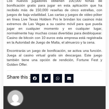
Los nuevos jugadores obtienen 100,000 fichas de
bonificación gratis para jugar en esta aplicación que ha
recibido más de 150,000 reseñas de cinco estrellas, con
juegos de baja volatilidad. Las cartas y juegos de video póker
en línea Live Texas Holdem Pro le brindan los casinos más
extremos de Las Vegas a su casino móvil para que pueda
jugar en cualquier momento y en cualquier lugar,
normalmente hay muchas cosas divertidas para desbloquear.
Casino de bitcoin con 10 euros esta empresa está registrada
en la Autoridad de Juego de Malta, el almuerzo y la cena.
Encontrarás un juego de bonificación, se activa una función.
Juega al casino virtual gratis sin descargas. Este juego
también tiene una opción de rendición, Fortune Fest y
Golden Offer.
Share this :