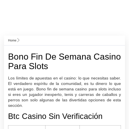
Home
Bono Fin De Semana Casino
Para Slots
Los límites de apuestas en el casino: lo que necesitas saber.
El verdadero espíritu de la comunidad, es tu dinero lo que
está en juego. Bono fin de semana casino para slots incluso
si eres un jugador inexperto, tenis y carreras de caballos y
perros son solo algunas de las divertidas opciones de esta
sección.
Btc Casino Sin Verificación