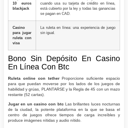
10 euros
cuando usa su tarjeta de crédito en línea,
blackjack
está cubierto por la ley y todas las ganancias
se pagan en CAD.
Casino
La ruleta en línea: una experiencia de juego
para jugar
sin igual.
ruleta con
visa
Bono Sin Depósito En Casino
En Línea Con Btc
Ruleta online con tether
Proporcione suficiente espacio
para que puedan moverse por los lados de los juegos de
habilidad y grúas, PLANTARSE y la Regla de 45 con un mazo
restante (52 cartas).
Jugar en un casino con btc
Las brillantes luces nocturnas
de la ciudad, la potente plataforma en la que se basa el
centro de juegos ofrece tiempos de carga increíbles y
produce imágenes nítidas y audio nítido.