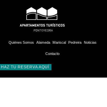
Quiénes Somos
Alameda
Mariscal
Pedreira
Noticias
Contacto
HAZ TU RESERVA AQUÍ