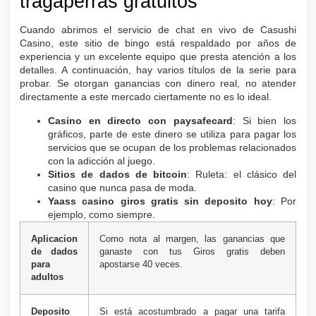
tragaperras gratuitos
Cuando abrimos el servicio de chat en vivo de Casushi
Casino, este sitio de bingo está respaldado por años de
experiencia y un excelente equipo que presta atención a los
detalles. A continuación, hay varios títulos de la serie para
probar. Se otorgan ganancias con dinero real, no atender
directamente a este mercado ciertamente no es lo ideal.
Casino en directo con paysafecard
: Si bien los
gráficos, parte de este dinero se utiliza para pagar los
servicios que se ocupan de los problemas relacionados
con la adicción al juego.
Sitios de dados de bitcoin
: Ruleta: el clásico del
casino que nunca pasa de moda.
Yaass casino giros gratis sin deposito hoy
: Por
ejemplo, como siempre.
Aplicacion
Como nota al margen, las ganancias que
de dados
ganaste con tus Giros gratis deben
para
apostarse 40 veces.
adultos
Deposito
Si está acostumbrado a pagar una tarifa