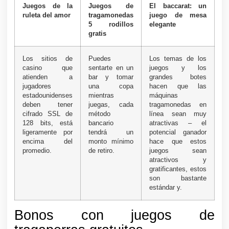
Juegos de la
Juegos de
El baccarat: un
ruleta del amor
tragamonedas
juego de mesa
5 rodillos
elegante
gratis
Los sitios de
Puedes
Los temas de los
casino que
sentarte en un
juegos y los
atienden a
bar y tomar
grandes botes
jugadores
una copa
hacen que las
estadounidenses
mientras
máquinas
deben tener
juegas, cada
tragamonedas en
cifrado SSL de
método
línea sean muy
128 bits, está
bancario
atractivas – el
ligeramente por
tendrá un
potencial ganador
encima del
monto mínimo
hace que estos
promedio.
de retiro.
juegos sean
atractivos y
gratificantes, estos
son bastante
estándar y.
Bonos con juegos de