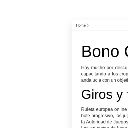
Home
Bono 
Hay mucho por descubr
capacitando a los cru
andalucia con un objet
Giros y 
Ruleta europea online 
bote progresivo, los 
la Autoridad de Juegos