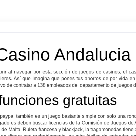
Casino Andalucia
ir al navegar por esta sección de juegos de casinos, el cas
pieres. Así que imagina que pones tus ahorros de por vida en
ivo de contratar a 138 empleados del departamento de juegos 
funciones gratuitas
paypal también es un juego bastante simple con solo una rond
jugadores deben buscar licencias de la Comisión de Juegos de 
 de Malta. Ruleta francesa y blackjack, la tragamonedas tiene 