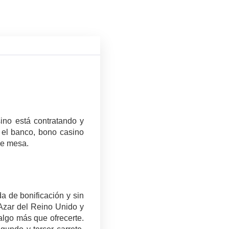
ino está contratando y
 el banco, bono casino
de mesa.
a de bonificación y sin
Azar del Reino Unido y
algo más que ofrecerte.