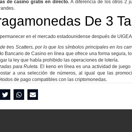
as de casino gratis en directo.
A diferencia de los otros 2 
randes.
Tragamonedas De 3 T
r permanecer en el mercado estadounidense después de UIGEA
de tres Scatters, por lo que los símbolos principales en los ca
o Bancario de Casino en línea que ofrece una forma segura, lo
gar la ley que había prohibido las operaciones de lotería.
zadas para Ruleta.
El keno en línea es una actividad de juego 
postar a una selección de números, al igual que las promoc
étodos de pago compatibles con las criptomonedas.