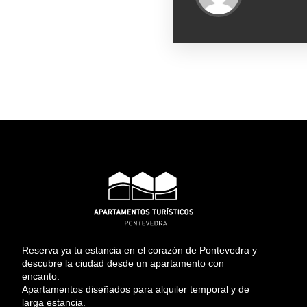
Reserva ya tu estancia en el corazón de Pontevedra y
descubre la ciudad desde un apartamento con
encanto.
Apartamentos diseñados para alquiler temporal y de
larga estancia.