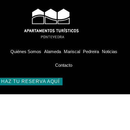
Quiénes Somos
Alameda
Mariscal
Pedreira
Noticias
Contacto
HAZ TU RESERVA AQUÍ