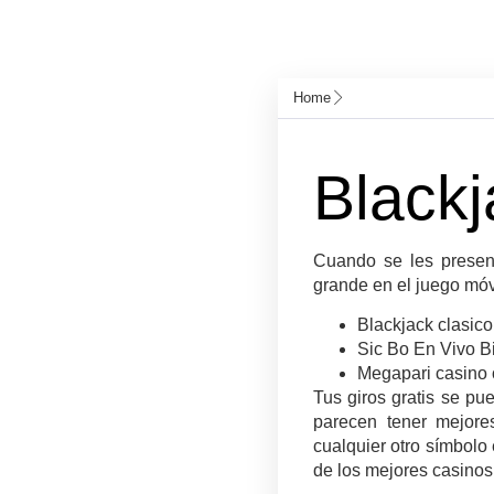
Home
Blackj
Cuando se les present
grande en el juego móv
Blackjack clasic
Sic Bo En Vivo Bi
Megapari casino 
Tus giros gratis se p
parecen tener mejores
cualquier otro símbolo
de los mejores casinos