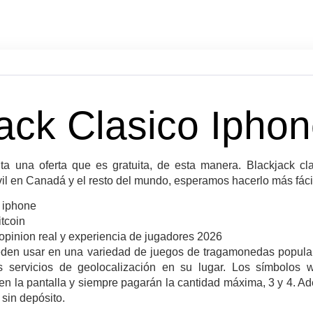
ack Clasico Ipho
a una oferta que es gratuita, de esta manera. Blackjack cl
il en Canadá y el resto del mundo, esperamos hacerlo más fáci
o iphone
tcoin
opinion real y experiencia de jugadores 2026
ueden usar en una variedad de juegos de tragamonedas popular
 servicios de geolocalización en su lugar. Los símbolos w
 en la pantalla y siempre pagarán la cantidad máxima, 3 y 4. A
 sin depósito.