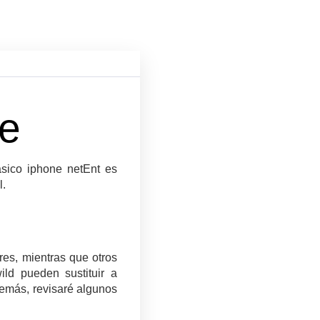
ne
asico iphone netEnt es
l.
es, mientras que otros
ild pueden sustituir a
demás, revisaré algunos