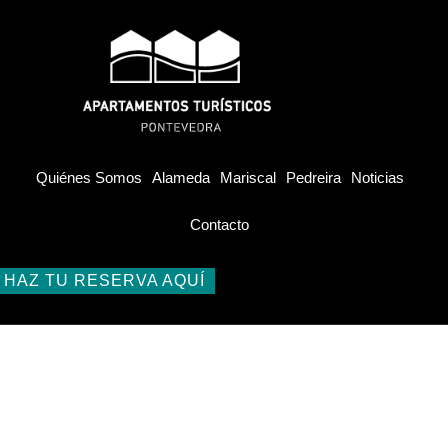
Quiénes Somos
Alameda
Mariscal
Pedreira
Noticias
Contacto
HAZ TU RESERVA AQUÍ