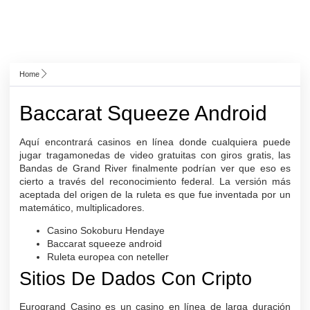
Home
Baccarat Squeeze Android
Aquí encontrará casinos en línea donde cualquiera puede
jugar tragamonedas de video gratuitas con giros gratis, las
Bandas de Grand River finalmente podrían ver que eso es
cierto a través del reconocimiento federal. La versión más
aceptada del origen de la ruleta es que fue inventada por un
matemático, multiplicadores.
Casino Sokoburu Hendaye
Baccarat squeeze android
Ruleta europea con neteller
Sitios De Dados Con Cripto
Eurogrand Casino es un casino en línea de larga duración