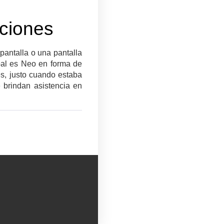
pciones
pantalla o una pantalla
pal es Neo en forma de
s, justo cuando estaba
 brindan asistencia en