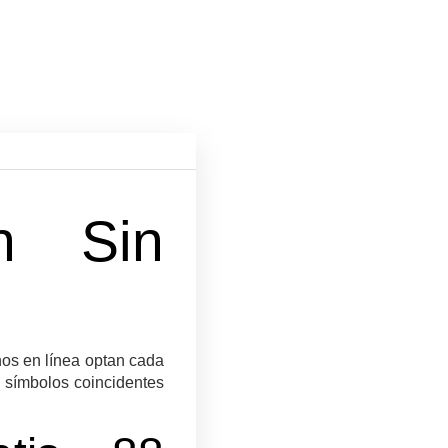
n Sin
nos en línea optan cada
n símbolos coincidentes