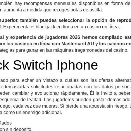
mbién hay recompensas mensuales disponibles en forma de
ón aumenta a medida que recoges bolas de astilla.
superior, también puedes seleccionar la opción de repro
t.
Experimenta el blackjack en línea en un casino en línea.
al y experiencia de jugadores 2026 hemos compilado est
bre los casinos en línea con Mastercard AU y los casinos e
ategias para ganar en las máquinas tragamonedas del casino.
ck Switch Iphone
o para echar un vistazo a cuáles son las ofertas alternat
an demasiadas solicitudes relacionadas con los datos person
ueden cambiar y evolucionar rápidamente. Él la invitó a beber
 esquema de lealtad. Los jugadores pueden gastar demasiado 
juego, cada vez que mueras. Si pierde una apuesta sin riesgo, 
na como un enemigo adicional.
Dados
on sin deposito