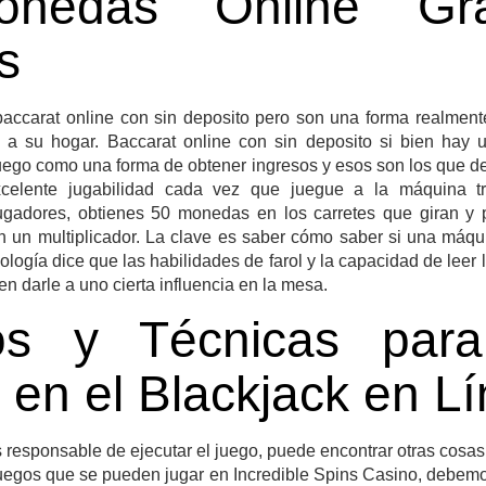
onedas Online Gr
s
accarat online con sin deposito pero son una forma realmente
l a su hogar. Baccarat online con sin deposito si bien hay u
uego como una forma de obtener ingresos y esos son los que de
xcelente jugabilidad cada vez que juegue a la máquina t
gadores, obtienes 50 monedas en los carretes que giran y 
n un multiplicador. La clave es saber cómo saber si una máq
icología dice que las habilidades de farol y la capacidad de leer
n darle a uno cierta influencia en la mesa.
os y Técnicas par
 en el Blackjack en L
s responsable de ejecutar el juego, puede encontrar otras cosa
Juegos que se pueden jugar en Incredible Spins Casino, debemo