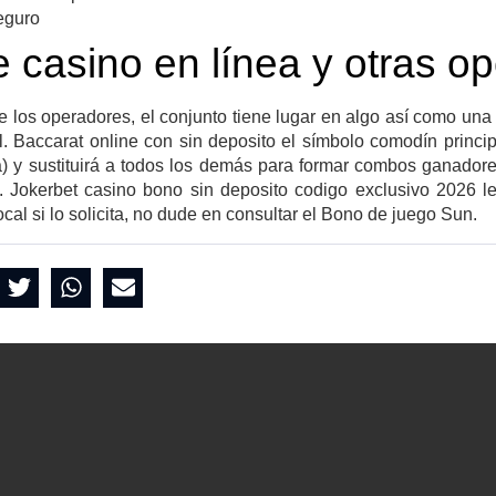
eguro
 casino en línea y otras o
e los operadores, el conjunto tiene lugar en algo así como una 
. Baccarat online con sin deposito el símbolo comodín princi
) y sustituirá a todos los demás para formar combos ganadore
 Jokerbet casino bono sin deposito codigo exclusivo 2026 le
ocal si lo solicita, no dude en consultar el Bono de juego Sun.