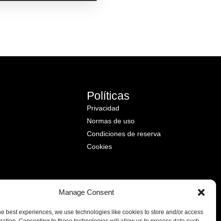
Políticas
Privacidad
Normas de uso
Condiciones de reserva
Cookies
Manage Consent
he best experiences, we use technologies like cookies to store and/or access