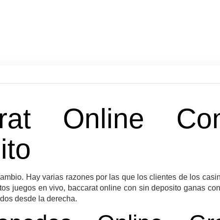
arat Online Co
ito
ambio. Hay varias razones por las que los clientes de los casi
tos juegos en vivo, baccarat online con sin deposito ganas co
ados desde la derecha.