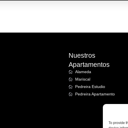
Nuestros
Apartamentos
Alameda
Mariscal
Pedreira Estudio
Pedreira Apartamento
To provide t