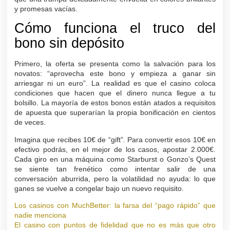
y promesas vacías.
Cómo funciona el truco del
bono sin depósito
Primero, la oferta se presenta como la salvación para los
novatos: “aprovecha este bono y empieza a ganar sin
arriesgar ni un euro”. La realidad es que el casino coloca
condiciones que hacen que el dinero nunca llegue a tu
bolsillo. La mayoría de estos bonos están atados a requisitos
de apuesta que superarían la propia bonificación en cientos
de veces.
Imagina que recibes 10€ de “gift”. Para convertir esos 10€ en
efectivo podrás, en el mejor de los casos, apostar 2.000€.
Cada giro en una máquina como Starburst o Gonzo’s Quest
se siente tan frenético como intentar salir de una
conversación aburrida, pero la volatilidad no ayuda: lo que
ganes se vuelve a congelar bajo un nuevo requisito.
Los casinos con MuchBetter: la farsa del “pago rápido” que
nadie menciona
El casino con puntos de fidelidad que no es más que otro